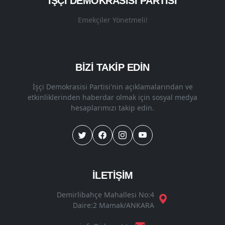
İŞÇI DEMOKRASISI PARTISI
Emekçiler Yönetmeli!
BİZİ TAKİP EDİN
İşçi Demokrasisi Partisi'nin açıklamalarından ve
etkinliklerinden haberdar olmak için sosyal medya
hesaplarımızı takip edin.
İLETİŞİM
Demirlibahçe Mahallesi No:4
Daire:2 Mamak/ANKARA