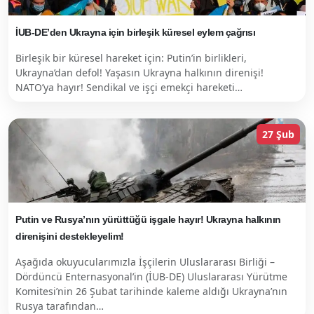
İUB-DE’den Ukrayna için birleşik küresel eylem çağrısı
Birleşik bir küresel hareket için: Putin’in birlikleri,
Ukrayna’dan defol! Yaşasın Ukrayna halkının direnişi!
NATO’ya hayır! Sendikal ve işçi emekçi hareketi…
27 Şub
Putin ve Rusya’nın yürüttüğü işgale hayır! Ukrayna halkının
direnişini destekleyelim!
Aşağıda okuyucularımızla İşçilerin Uluslararası Birliği –
Dördüncü Enternasyonal’in (İUB-DE) Uluslararası Yürütme
Komitesi’nin 26 Şubat tarihinde kaleme aldığı Ukrayna’nın
Rusya tarafından…