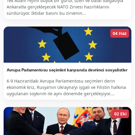
Tek Adam rejimi büyük bir gurur, özen ve baskı dalgasıyla
Ankara’da gerçekleşecek NATO Zirvesi hazırlıklarını
sürdürüyor. İktidar basını bu zirvenin…
04 Haz
Avrupa Parlamentosu seçimleri karşısında devrimci sosyalistler
6-9 Haziran’daki Avrupa Parlamentosu seçimleri derin
ekonomik kriz, Rusya’nın Ukrayna’yı işgali ve Filistin halkına
uygulanan soykırım ile aynı dönemde gerçekleşiyor.…
02 Eki