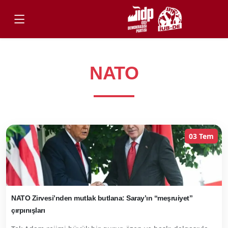
NATO
03 Tem
NATO Zirvesi’nden mutlak butlana: Saray’ın “meşruiyet”
çırpınışları