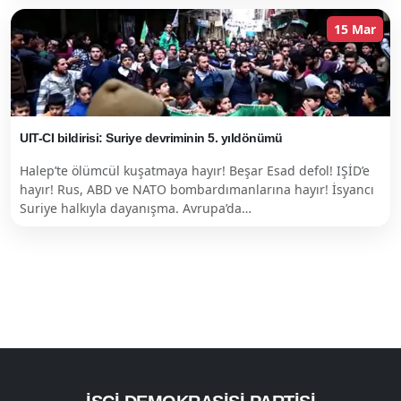
15 Mar
UIT-CI bildirisi: Suriye devriminin 5. yıldönümü
Halep’te ölümcül kuşatmaya hayır! Beşar Esad defol! IŞİD’e
hayır! Rus, ABD ve NATO bombardımanlarına hayır! İsyancı
Suriye halkıyla dayanışma. Avrupa’da…