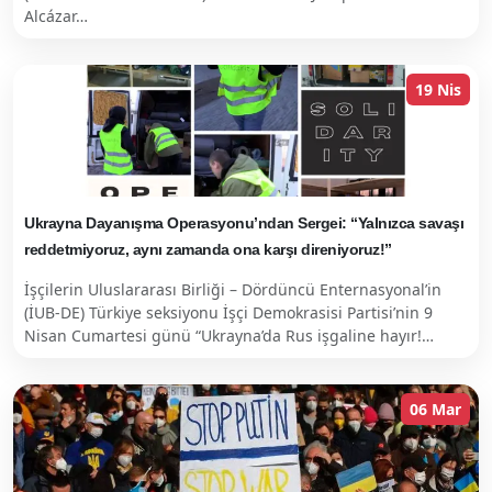
Alcázar…
19 Nis
Ukrayna Dayanışma Operasyonu’ndan Sergei: “Yalnızca savaşı
reddetmiyoruz, aynı zamanda ona karşı direniyoruz!”
İşçilerin Uluslararası Birliği – Dördüncü Enternasyonal’in
(İUB-DE) Türkiye seksiyonu İşçi Demokrasisi Partisi’nin 9
Nisan Cumartesi günü “Ukrayna’da Rus işgaline hayır!…
06 Mar