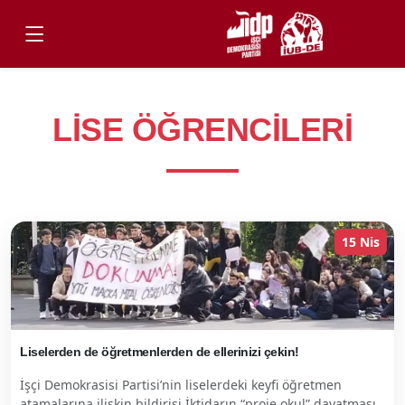
LISE ÖĞRENCILERI
15 Nis
Liselerden de öğretmenlerden de ellerinizi çekin!
İşçi Demokrasisi Partisi’nin liselerdeki keyfi öğretmen
atamalarına ilişkin bildirisi İktidarın “proje okul” dayatması