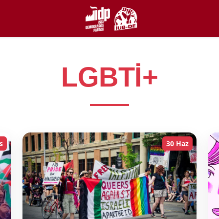
LGBTİ+
s
30 Haz