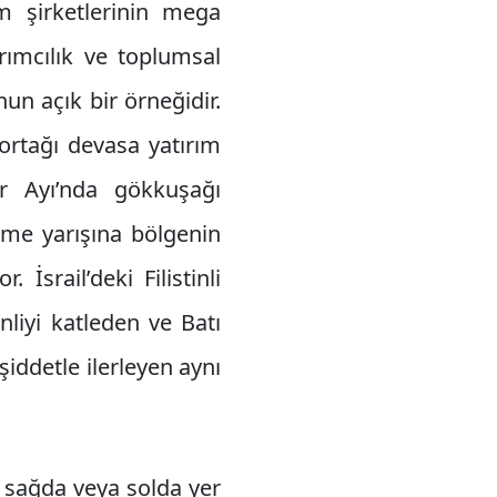
im şirketlerinin mega
rımcılık ve toplumsal
nun açık bir örneğidir.
ortağı devasa yatırım
ur Ayı’nda gökkuşağı
nme yarışına bölgenin
İsrail’deki Filistinli
inliyi katleden ve Batı
şiddetle ilerleyen aynı
a sağda veya solda yer