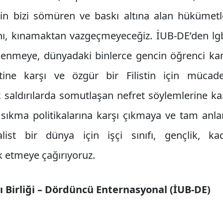
zin bizi sömüren ve baskı altına alan hükümet
ını, kınamaktan vazgeçmeyeceğiz. İUB-DE’den lgb
ütlenmeye, dünyadaki binlerce gencin öğrenci kam
etine karşı ve özgür bir Filistin için mücade
ik saldırılarda somutlaşan nefret söylemlerine k
ıkma politikalarına karşı çıkmaya ve tam anla
ist bir dünya için işçi sınıfı, gençlik, kad
ik etmeye çağırıyoruz.
sı Birliği – Dördüncü Enternasyonal (İUB-DE)