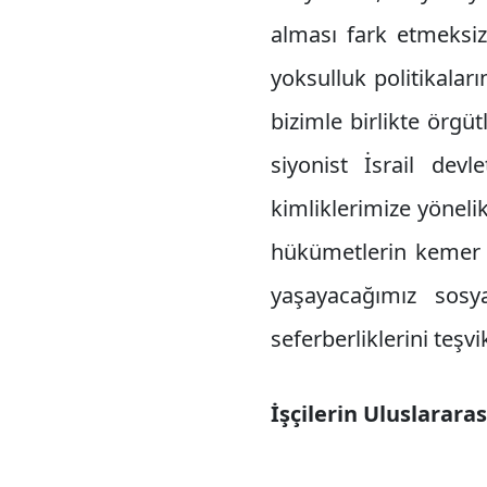
alması fark etmeksi
yoksulluk politikalar
bizimle birlikte örg
siyonist İsrail devl
kimliklerimize yönel
hükümetlerin kemer s
yaşayacağımız sosyal
seferberliklerini teşv
İşçilerin Uluslarara