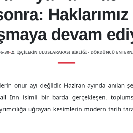
 sonra: Haklarımız 
şmaya devam edi
6-30
•
İŞÇILERIN ULUSLARARASI BIRLIĞI - DÖRDÜNCÜ ENTER
tlerin onur ayı değildir. Haziran ayında anılan 
ll Inn isimli bir barda gerçekleşen, toplumsa
yrımcılığa uğrayan kesimlerin modern tarih tara