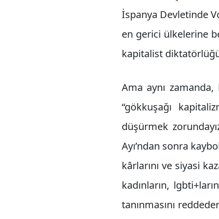
İspanya Devletinde V
en gerici ülkelerine 
kapitalist diktatörlüğ
Ama aynı zamanda, he
“gökkuşağı kapitali
düşürmek zorundayız.
Ayı’ndan sonra kaybol
kârlarını ve siyasi ka
kadınların, lgbti+lar
tanınmasını reddederk