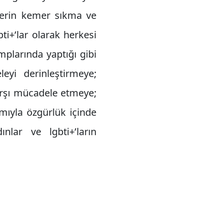
lerin kemer sıkma ve
ti+’lar olarak herkesi
plarında yaptığı gibi
leyi derinleştirmeye;
arşı mücadele etmeye;
mıyla özgürlük içinde
ınlar ve lgbti+’ların