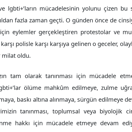
e lgbti+’ların mücadelesinin yolunu çizen bu
ıldan fazla zaman geçti. O günden önce de cinsiy
çin eylemler gerçekleştiren protestolar ve muh
arşı polisle karşı karşıya gelinen o geceler, olay
r milat oldu.
zın tam olarak tanınması için mücadele etm
lgbti+’lar ölüme mahkûm edilmeye, zulme uğr
maya, baskı altına alınmaya, sürgün edilmeye de
imizin tanınması, toplumsal veya biyolojik ci
lenme hakkı için mücadele etmeye devam ediyo