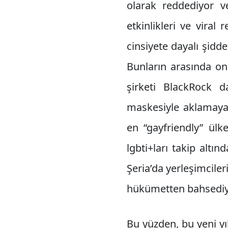
olarak reddediyor ve
etkinlikleri ve vira
cinsiyete dayalı şidde
Bunların arasında on
şirketi BlackRock d
maskesiyle aklamaya 
en “gayfriendly” ülke
lgbti+ları takip altın
Şeria’da yerleşimciler
hükümetten bahsediy
Bu yüzden, bu yeni yı