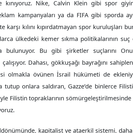
 kınıyoruz. Nike, Calvin Klein gibi spor giy
l reklam kampanyaları ya da FIFA gibi sporda ay
te karşı kılını kıpırdatmayan spor kuruluşları bu
larca ülkedeki kemer sıkma politikalarının suç 
a bulunuyor. Bu gibi şirketler suçlarını On
çalışıyor. Dahası, gökkuşağı bayrağını sahiple
si olmakla övünen İsrail hükümeti de ekleniyor. 
da tutup onlara saldıran, Gazze’de binlerce Filist
iyle Filistin topraklarının sömürgeleştirilmesinde 
oruz.
ldönümünde, kapitalist ve ataerkil sistemi, dah