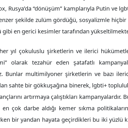
ox, Rusya’da “dönüşüm” kamplarıyla Putin ve lgbt
benzer şekilde zulüm gördüğü, sosyalizmle hiçbir i
ü gibi en gerici kesimler tarafından yükseltilmekte
r yıl çokuluslu şirketlerin ve ilerici hükümetl
zmi” olarak tezahür eden şatafatlı kampanya
 Bunlar multimilyoner şirketlerin ve bazı iler
an sahte bir gökkuşağına binerek, lgbti+ topluluk
zançlarını artırmaya çalıştıkları kampanyalardır.
ın en çok darbe aldığı kemer sıkma politikaları
en bir yandan hayata geçirdikleri bu iki yüzlü 