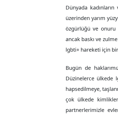
Dünyada kadınların v
üzerinden yarım yüzy
özgürlüğü ve onuru i
ancak baskı ve zulme k
lgbti+ hareketi için bi
Bugün de haklarımı
Düzinelerce ülkede 
hapsedilmeye, taşlan
çok ülkede kimlikler
partnerlerimizle ev