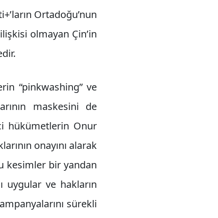
i+’ların Ortadoğu’nun
lişkisi olmayan Çin’in
dir.
erin “pinkwashing” ve
larının maskesini de
ici hükümetlerin Onur
larının onayını alarak
 Bu kesimler bir yandan
nı uygular ve hakların
kampanyalarını sürekli