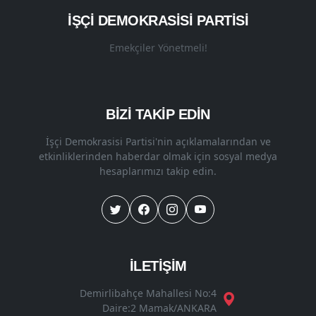
İŞÇI DEMOKRASISI PARTISI
Emekçiler Yönetmeli!
BİZİ TAKİP EDİN
İşçi Demokrasisi Partisi'nin açıklamalarından ve
etkinliklerinden haberdar olmak için sosyal medya
hesaplarımızı takip edin.
İLETİŞİM
Demirlibahçe Mahallesi No:4
Daire:2 Mamak/ANKARA