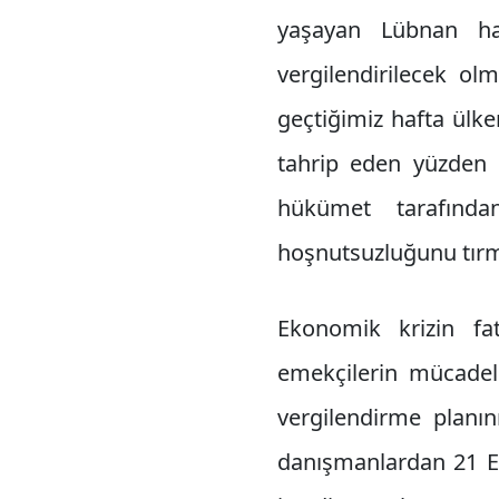
yaşayan Lübnan ha
vergilendirilecek ol
geçtiğimiz hafta ülk
tahrip eden yüzden 
hükümet tarafında
hoşnutsuzluğunu tırm
Ekonomik krizin fa
emekçilerin mücadel
vergilendirme plan
danışmanlardan 21 Ek