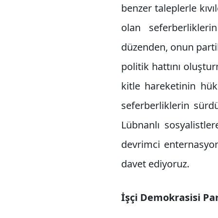
benzer taleplerle kıv
olan seferberlikle
düzenden, onun parti
politik hattını oluş
kitle hareketinin hü
seferberliklerin sür
Lübnanlı sosyalistle
devrimci enternasyon
davet ediyoruz.
İşçi Demokrasisi Par