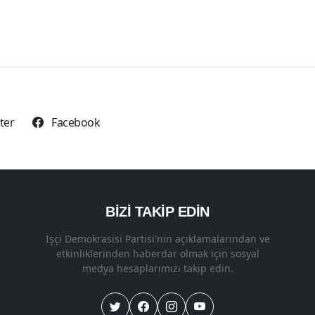
tter
Facebook
BİZİ TAKİP EDİN
İşçi Demokrasisi Partisi'nin açıklamalarından ve
etkinliklerinden haberdar olmak için sosyal
medya hesaplarımızı takip edin.