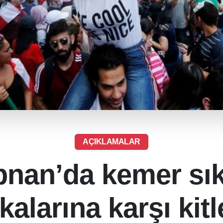
AÇIKLAMALAR
bnan’da kemer sı
ikalarına karşı kitl