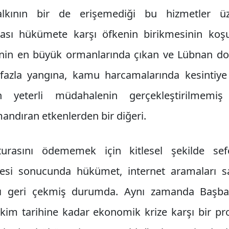
lkının bir de erişemediği bu hizmetler üz
ması hükümete karşı öfkenin birikmesinin koşull
enin en büyük ormanlarında çıkan ve Lübnan d
fazla yangına, kamu harcamalarında kesintiye
n yeterli müdahalenin gerçekleştirilmemi
andıran etkenlerden bir diğeri.
turasını ödememek için kitlesel şekilde sef
esi sonucunda hükümet, internet aramaları s
ını geri çekmiş durumda. Aynı zamanda Başba
im tarihine kadar ekonomik krize karşı bir pr