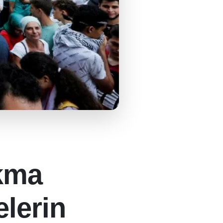
kma
elerin