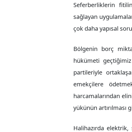
Seferberliklerin fit
sağlayan uygulamalar
çok daha yapısal sor
Bölgenin borç mikta
hükümeti geçtiğimi
partileriyle ortakla
emekçilere ödetme
harcamalarından elin
yükünün artırılması 
Halihazırda elektrik