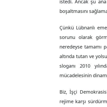
istedi. Ancak şu ana
boşaltmasını sağlama
Çünkü Lübnanlı emek
sorunu olarak görme
neredeyse tamamı pat
altında tutan ve yols
sloganı 2010 yılın
mücadelesinin dinamiği
Biz, İşçi Demokrasis
rejime karşı sürdürm