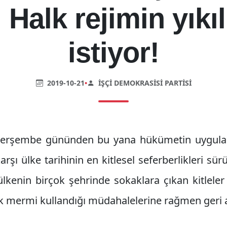
: Halk rejimin yıkı
istiyor!
2019-10-21
•
İŞÇI DEMOKRASISI PARTISI
Perşembe gününden bu yana hükümetin uygul
arşı ülke tarihinin en kitlesel seferberlikleri sür
lkenin birçok şehrinde sokaklara çıkan kitleler 
tik mermi kullandığı müdahalelerine rağmen geri