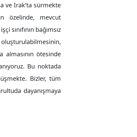
da ve Irak’ta sürmekte
an özelinde, mevcut
çi sınıfının bağımsız
oluşturulabilmesinin,
na almasının ötesinde
nanıyoruz. Bu noktada
düşmekte. Bizler, tüm
oğrultuda dayanışmaya