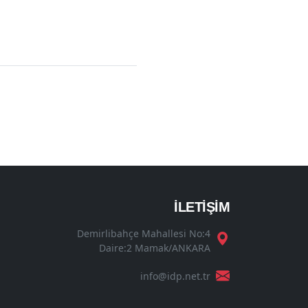
İLETİŞİM
Demirlibahçe Mahallesi No:4
Daire:2 Mamak/ANKARA
info@idp.net.tr