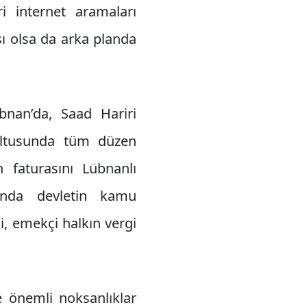
ri internet aramaları
ı olsa da arka planda
bnan’da, Saad Hariri
ultusunda tüm düzen
n faturasını Lübnanlı
ında devletin kamu
, emekçi halkın vergi
e önemli noksanlıklar