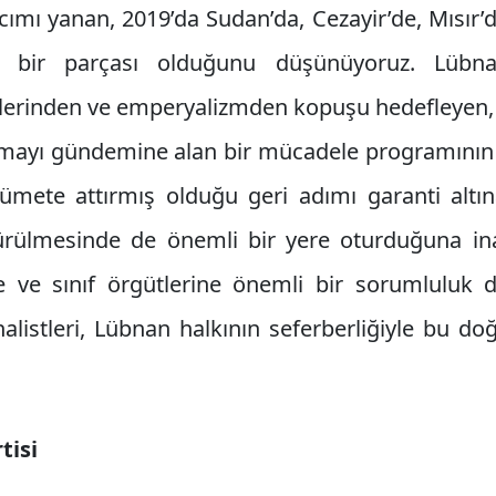
ılcımı yanan, 2019’da Sudan’da, Cezayir’de, Mısır’
rin bir parçası olduğunu düşünüyoruz. Lübn
lerinden ve emperyalizmden kopuşu hedefleyen, iş
turmayı gündemine alan bir mücadele programının 
kümete attırmış olduğu geri adımı garanti altı
dürülmesinde de önemli bir yere oturduğuna i
re ve sınıf örgütlerine önemli bir sorumluluk 
alistleri, Lübnan halkının seferberliğiyle bu d
tisi