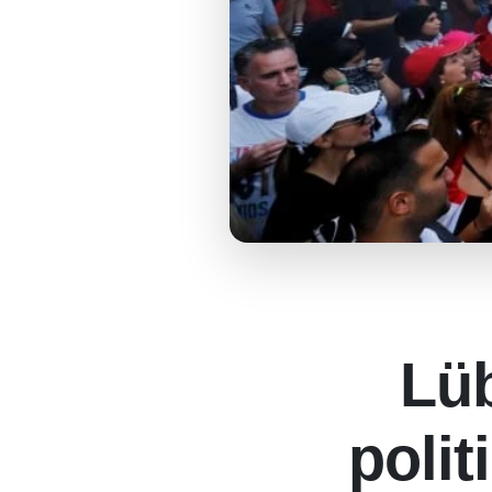
Lü
polit