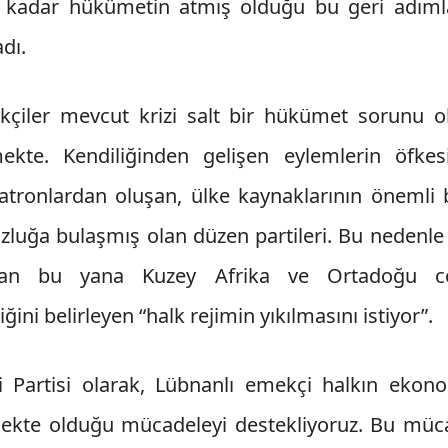
 kadar hükümetin atmış olduğu bu geri adımlar
dı.
çiler mevcut krizi salt bir hükümet sorunu ol
kte. Kendiliğinden gelişen eylemlerin öfkesi
ronlardan oluşan, ülke kaynaklarının önemli b
uzluğa bulaşmış olan düzen partileri. Bu nedenle 
dan bu yana Kuzey Afrika ve Ortadoğu coğ
ni belirleyen “halk rejimin yıkılmasını istiyor”.
i Partisi olarak, Lübnanlı emekçi halkın eko
ekte olduğu mücadeleyi destekliyoruz. Bu müca