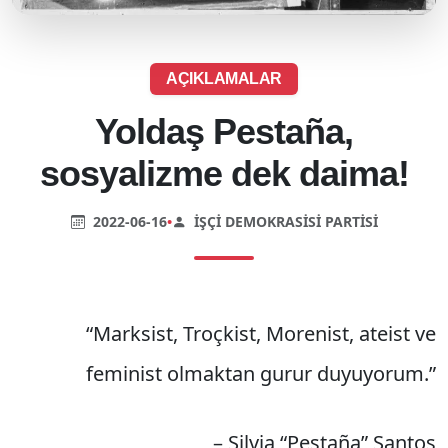
AÇIKLAMALAR
Yoldaş Pestaña,
sosyalizme dek daima!
2022-06-16
•
İŞÇI DEMOKRASISI PARTISI
“Marksist, Troçkist, Morenist, ateist ve
feminist olmaktan gurur duyuyorum.”
– Silvia “Pestaña” Santos