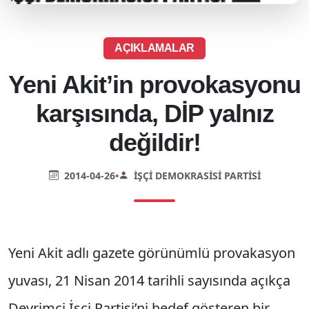
AÇIKLAMALAR
Yeni Akit’in provokasyonu
karşısında, DİP yalnız
değildir!
2014-04-26
•
İŞÇI DEMOKRASISI PARTISI
Yeni Akit adlı gazete görünümlü provakasyon
yuvası, 21 Nisan 2014 tarihli sayısında açıkça
Devrimci İşçi Partisi’ni hedef gösteren bir