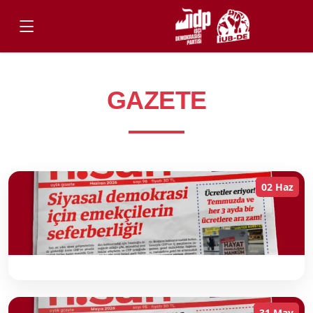
GAZETE
02 Haz
31 May