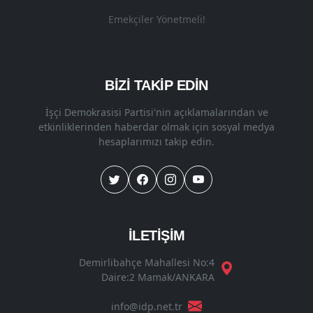
Emekçiler Yönetmeli!
BİZİ TAKİP EDİN
İşçi Demokrasisi Partisi'nin açıklamalarından ve
etkinliklerinden haberdar olmak için sosyal medya
hesaplarımızı takip edin.
İLETİŞİM
Demirlibahçe Mahallesi No:4
Daire:2 Mamak/ANKARA
info@idp.net.tr