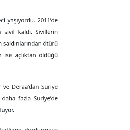
eci yaşıyordu. 2011’de
ivil kaldı. Sivillerin
 saldırılarından ötürü
in ise açlıktan öldüğü
er ve Deraa’dan Suriye
daha fazla Suriye’de
luyor.
u katliamı durdurmaya