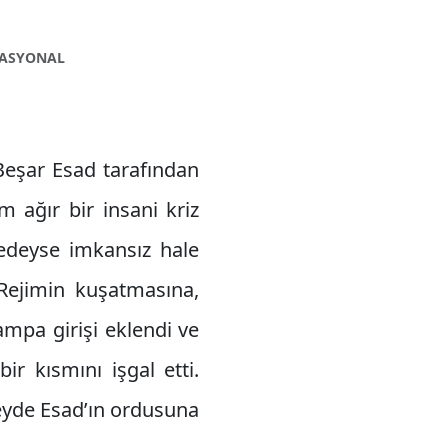
NASYONAL
Beşar Esad tarafından
 ağır bir insani kriz
redeyse imkansız hale
 Rejimin kuşatmasına,
ampa girişi eklendi ve
ir kısmını işgal etti.
zeyde Esad’ın ordusuna