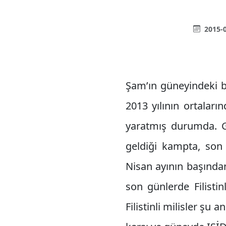
2015-0
Şam’ın güneyindeki b
2013 yılının ortalar
yaratmış durumda. Gı
geldiği kampta, son 
Nisan ayının başından
son günlerde Filistin
Filistinli milisler ş