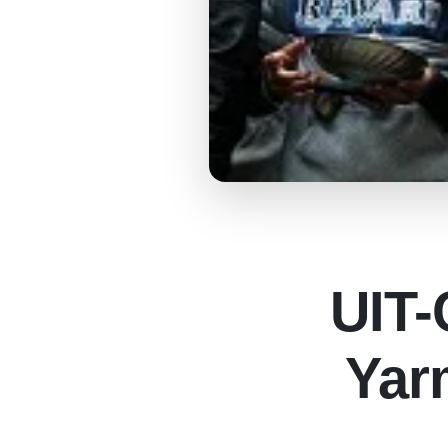
UIT-C
Yar