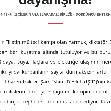
4-13
•
İŞÇILERIN ULUSLARARASI BIRLIĞI - DÖRDÜNCÜ ENTER
ir Filistin mülteci kampı olan Yarmuk, diktatör 
ından beri kuşatma altında tutuluyor ve bu durum
daya, suya, ilaçlara ve elektriğe ulaşımın ne
iki yılda kurbanların sayısı durmaksızın arttı.
 itibaren Irak ve Şam İslam Devleti (IŞİD)’nin k
li milislerin direnişine rağmen kampın önemli b
u anda birçok cephede birden mücadele ediyor: Ku