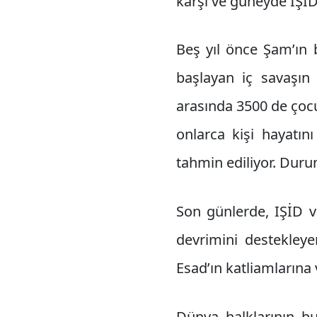
karşı ve güneyde IŞİD’
Beş yıl önce Şam’ın b
başlayan iç savaşın a
arasında 3500 de çocu
onlarca kişi hayatını
tahmin ediliyor. Dur
Son günlerde, IŞİD ve
devrimini destekley
Esad’ın katliamlarına 
Dünya halklarının bu