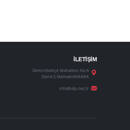
İLETİŞİM
Demirlibahçe Mahallesi No:4
Daire:2 Mamak/ANKARA
info@idp.net.tr