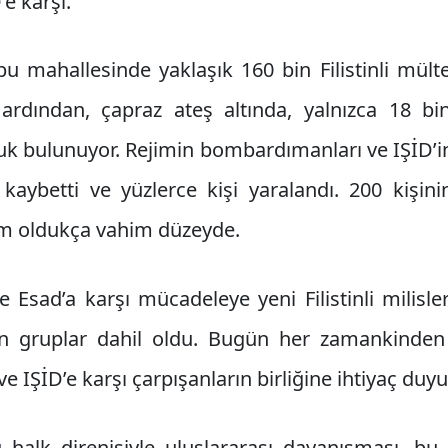
e karşı.
u mahallesinde yaklaşık 160 bin Filistinli mült
rdından, çapraz ateş altında, yalnızca 18 bin s
k bulunuyor. Rejimin bombardımanları ve IŞİD’in
 kaybetti ve yüzlerce kişi yaralandı. 200 kişin
um oldukça vahim düzeyde.
 Esad’a karşı mücadeleye yeni Filistinli milisl
en gruplar dahil oldu. Bugün her zamankinden 
ve IŞİD’e karşı çarpışanların birliğine ihtiyaç duyu
 halk direnişiyle uluslararası dayanışması, b