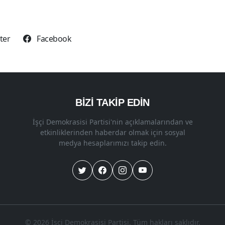
tter
Facebook
BİZİ TAKİP EDİN
İşçi Demokrasisi Partisi'nin açıklamalarından ve
etkinliklerinden haberdar olmak için sosyal
medya hesaplarımızı takip edin.
© 2026 İşçi Demokrasisi Partisi. Tüm hakları saklıdır.