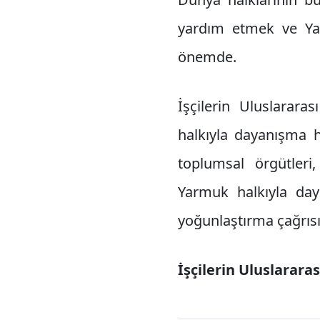
yardım etmek ve Yarm
önemde.
İşçilerin Uluslarara
halkıyla dayanışma h
toplumsal örgütleri
Yarmuk halkıyla day
yoğunlaştırma çağrıs
İşçilerin Uluslarara