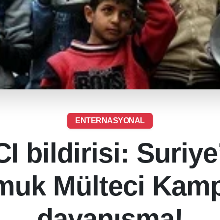
ENTERNASYONAL
I bildirisi: Suriy
muk Mülteci Kampı
dayanışma!