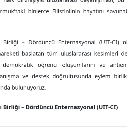
uk’taki binlerce Filistinlinin hayatını savunabi
sı Birliği – Dördüncü Enternasyonal (UIT-CI) o
areketi başlatan tüm uluslararası kesimleri des
, demokratik öğrenci oluşumlarını ve antiemp
anışma ve destek doğrultusunda eylem birlikle
ında bulunuyoruz.
sı Birliği – Dördüncü Enternasyonal (UIT-CI)