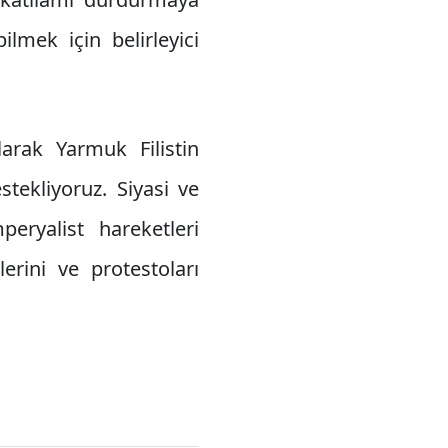
lmek için belirleyici
larak Yarmuk Filistin
tekliyoruz. Siyasi ve
eryalist hareketleri
rini ve protestoları