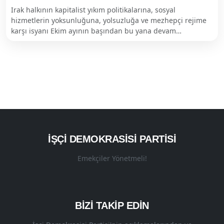
Irak halkının kapitalist yıkım politikalarına, sosyal
hizmetlerin yoksunluğuna, yolsuzluğa ve mezhepçi rejime
karşı isyanı Ekim ayının başından bu yana devam…
İŞÇI DEMOKRASISI PARTISI
Emekçiler Yönetmeli!
BİZİ TAKİP EDİN