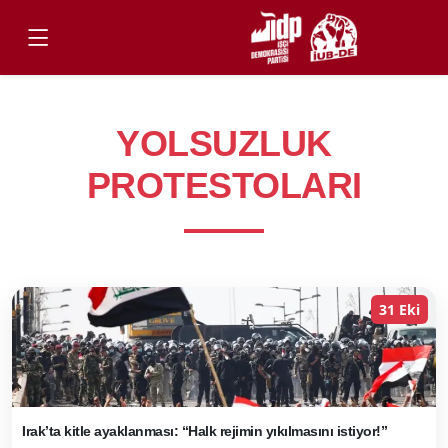
YOLSUZLUK
PROTESTOLARI
31 Eki
Irak’ta kitle ayaklanması: “Halk rejimin yıkılmasını istiyor!”