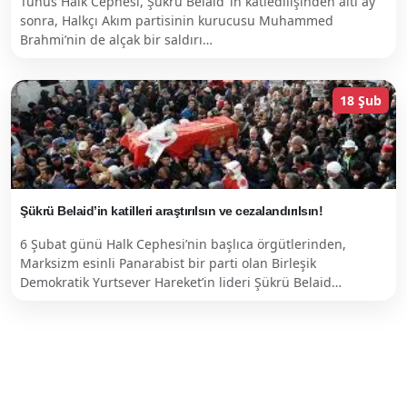
Tunus Halk Cephesi, Şükrü Belaid ‘in katledilişinden altı ay
sonra, Halkçı Akım partisinin kurucusu Muhammed
Brahmi’nin de alçak bir saldırı…
18 Şub
Şükrü Belaid’in katilleri araştırılsın ve cezalandırılsın!
6 Şubat günü Halk Cephesi’nin başlıca örgütlerinden,
Marksizm esinli Panarabist bir parti olan Birleşik
Demokratik Yurtsever Hareket’in lideri Şükrü Belaid…