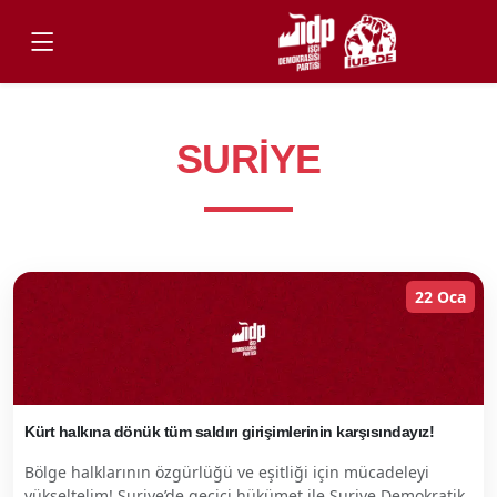
SURIYE
22 Oca
Kürt halkına dönük tüm saldırı girişimlerinin karşısındayız!
Bölge halklarının özgürlüğü ve eşitliği için mücadeleyi
yükseltelim! Suriye’de geçici hükümet ile Suriye Demokratik