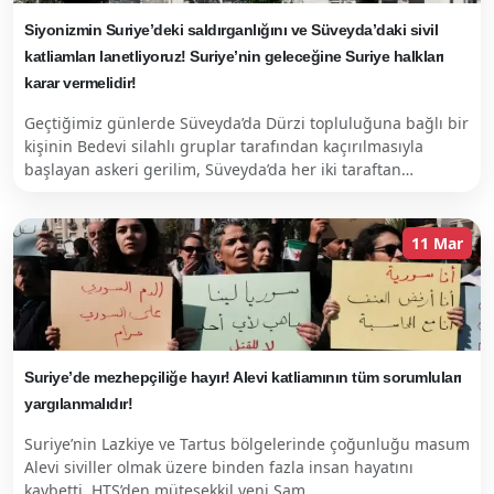
Siyonizmin Suriye’deki saldırganlığını ve Süveyda’daki sivil
katliamları lanetliyoruz! Suriye’nin geleceğine Suriye halkları
karar vermelidir!
Geçtiğimiz günlerde Süveyda’da Dürzi topluluğuna bağlı bir
kişinin Bedevi silahlı gruplar tarafından kaçırılmasıyla
başlayan askeri gerilim, Süveyda’da her iki taraftan…
11 Mar
Suriye’de mezhepçiliğe hayır! Alevi katliamının tüm sorumluları
yargılanmalıdır!
Suriye’nin Lazkiye ve Tartus bölgelerinde çoğunluğu masum
Alevi siviller olmak üzere binden fazla insan hayatını
kaybetti. HTŞ’den müteşekkil yeni Şam…