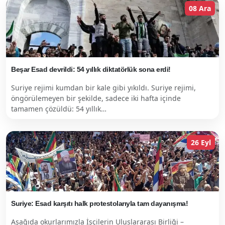
08 Ara
Beşar Esad devrildi: 54 yıllık diktatörlük sona erdi!
Suriye rejimi kumdan bir kale gibi yıkıldı. Suriye rejimi,
öngörülemeyen bir şekilde, sadece iki hafta içinde
tamamen çözüldü: 54 yıllık…
26 Eyl
Suriye: Esad karşıtı halk protestolarıyla tam dayanışma!
Aşağıda okurlarımızla İşçilerin Uluslararası Birliği –