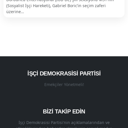
(Sosyalist İşçi Hareketi), Gabriel Boric’in seçim zaferi
üzerine…
İŞÇI DEMOKRASISI PARTISI
Emekçiler Yönetmeli!
BİZİ TAKİP EDİN
İşçi Demokrasisi Partisi'nin açıklamalarından ve