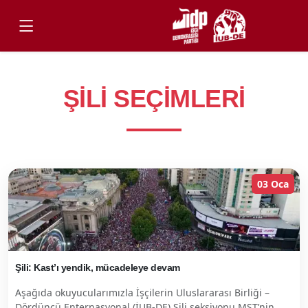
ŞILI SEÇIMLERI
03 Oca
Şili: Kast’ı yendik, mücadeleye devam
Aşağıda okuyucularımızla İşçilerin Uluslararası Birliği –
Dördüncü Enternasyonal (İUB-DE) Şili seksiyonu MST’nin