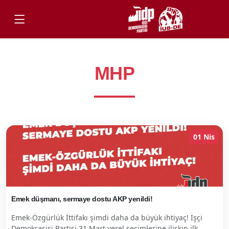
MHP
01 Nis
Emek düşmanı, sermaye dostu AKP yenildi!
Emek-Özgürlük İttifakı şimdi daha da büyük ihtiyaç! İşçi
Demokrasisi Partisi 31 Mart yerel seçimlerine ilişkin ilk