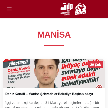
MANISA
29 Şub
Deniz Kondil – Manisa Şehzadeler Belediye Başkan adayı
İşçi ve emekçi kardeşler, 31 Mart yerel seçimlerine ağır bir
sosyal ve ekonomik yıkım altında giriyoruz. AKP iktidarının