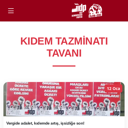
KIDEM TAZMINATI
TAVANI
12 Oca
Vergide adalet, kıdemde artış, işsizliğe son!