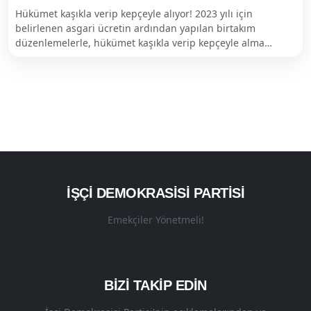
Hükümet kaşıkla verip kepçeyle alıyor! 2023 yılı için
belirlenen asgari ücretin ardından yapılan birtakım
düzenlemelerle, hükümet kaşıkla verip kepçeyle alma…
İŞÇI DEMOKRASISI PARTISI
Emekçiler Yönetmeli!
BİZİ TAKİP EDİN