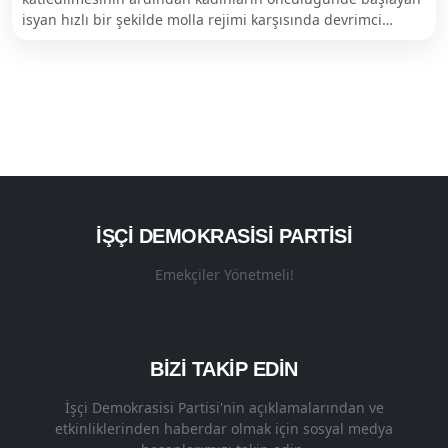
isyan hızlı bir şekilde molla rejimi karşısında devrimci…
İŞÇI DEMOKRASISI PARTISI
Emekçiler Yönetmeli!
BİZİ TAKİP EDİN
İşçi Demokrasisi Partisi'nin açıklamalarından ve
etkinliklerinden haberdar olmak için sosyal medya