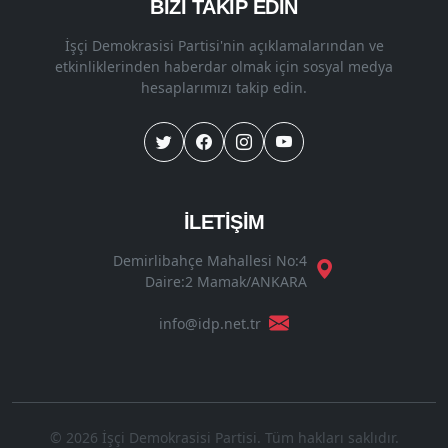
BİZİ TAKİP EDİN
İşçi Demokrasisi Partisi'nin açıklamalarından ve
etkinliklerinden haberdar olmak için sosyal medya
hesaplarımızı takip edin.
İLETİŞİM
Demirlibahçe Mahallesi No:4
Daire:2 Mamak/ANKARA
info@idp.net.tr
© 2026 İşçi Demokrasisi Partisi. Tüm hakları saklıdır.