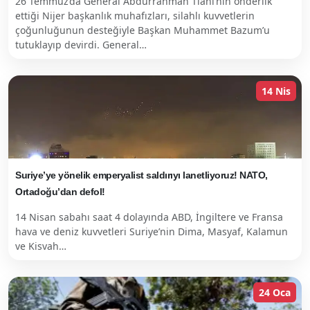
26 Temmuz’da General Abdurrahman Tiani’nin önderlik
ettiği Nijer başkanlık muhafızları, silahlı kuvvetlerin
çoğunluğunun desteğiyle Başkan Muhammet Bazum’u
tutuklayıp devirdi. General…
14 Nis
Suriye’ye yönelik emperyalist saldırıyı lanetliyoruz! NATO,
Ortadoğu’dan defol!
14 Nisan sabahı saat 4 dolayında ABD, İngiltere ve Fransa
hava ve deniz kuvvetleri Suriye’nin Dima, Masyaf, Kalamun
ve Kisvah…
24 Oca