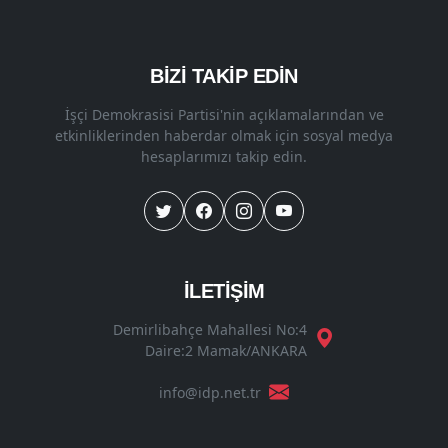
BİZİ TAKİP EDİN
İşçi Demokrasisi Partisi'nin açıklamalarından ve
etkinliklerinden haberdar olmak için sosyal medya
hesaplarımızı takip edin.
İLETİŞİM
Demirlibahçe Mahallesi No:4
Daire:2 Mamak/ANKARA
info@idp.net.tr