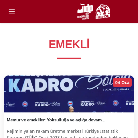
EMEKLI
04 Oca
Memur ve emekliler: Yoksulluğa ve açlığa devam…
Rejimin yalan rakam üretme merkezi Türkiye İstatistik
Kurumu (TÜİK) Ocak 2023 başında da kendinden beklenen