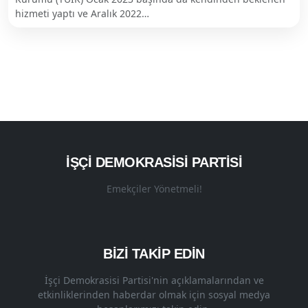
hizmeti yaptı ve Aralık 2022…
İŞÇI DEMOKRASISI PARTISI
Emekçiler Yönetmeli!
BİZİ TAKİP EDİN
İşçi Demokrasisi Partisi'nin açıklamalarından ve
etkinliklerinden haberdar olmak için sosyal medya