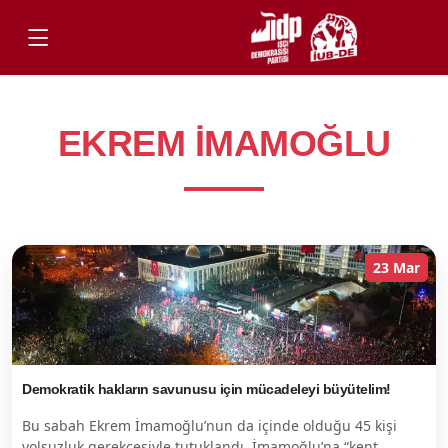
EKREM İMAMOĞLU
23 Mar
Demokratik hakların savunusu için mücadeleyi büyütelim!
Bu sabah Ekrem İmamoğlu’nun da içinde olduğu 45 kişi
yolsuzluk gerekçesiyle tutuklandı. İmamoğlu’na “kent