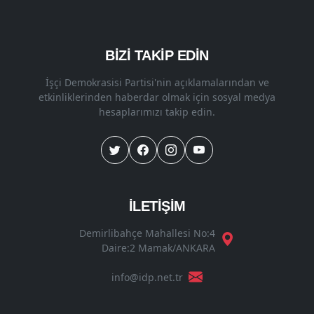
BİZİ TAKİP EDİN
İşçi Demokrasisi Partisi'nin açıklamalarından ve
etkinliklerinden haberdar olmak için sosyal medya
hesaplarımızı takip edin.
İLETİŞİM
Demirlibahçe Mahallesi No:4
Daire:2 Mamak/ANKARA
info@idp.net.tr