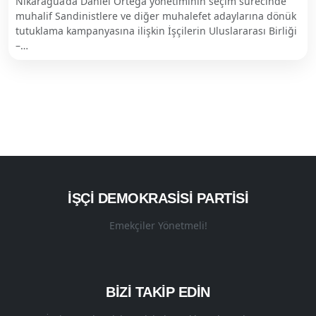
Nikaragua’da Daniel Ortega yönetiminin seçim sürecinde
muhalif Sandinistlere ve diğer muhalefet adaylarına dönük
tutuklama kampanyasına ilişkin İşçilerin Uluslararası Birliği
–…
İŞÇI DEMOKRASISI PARTISI
Emekçiler Yönetmeli!
BİZİ TAKİP EDİN