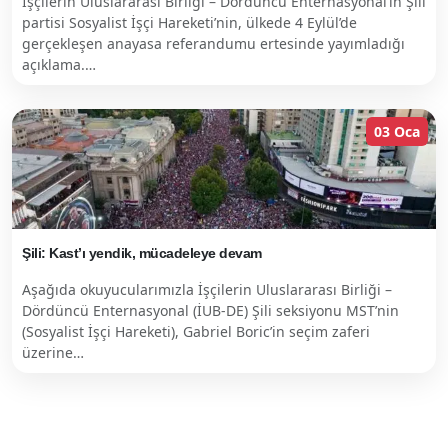
İşçilerin Uluslararası Birliği – Dördüncü Enternasyonal’in Şili
partisi Sosyalist İşçi Hareketi’nin, ülkede 4 Eylül’de
gerçekleşen anayasa referandumu ertesinde yayımladığı
açıklama.…
03 Oca
Şili: Kast’ı yendik, mücadeleye devam
Aşağıda okuyucularımızla İşçilerin Uluslararası Birliği –
Dördüncü Enternasyonal (İUB-DE) Şili seksiyonu MST’nin
(Sosyalist İşçi Hareketi), Gabriel Boric’in seçim zaferi
üzerine…