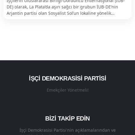
İşçilerin Uluslararası Birliği-Dördüncü Enternasyonal (İUB-
DE) olarak, La Plata’da aşırı sağcı bir grubun İUB-DE’nin
Arjantin partisi olan Sosyalist Sol’un lokaline yönelik…
İŞÇI DEMOKRASISI PARTISI
Emekçiler Yönetmeli!
BİZİ TAKİP EDİN
İşçi Demokrasisi Partisi'nin açıklamalarından ve