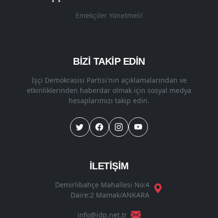
Emekçiler Yönetmeli!
BİZİ TAKİP EDİN
İşçi Demokrasisi Partisi'nin açıklamalarından ve
etkinliklerinden haberdar olmak için sosyal medya
hesaplarımızı takip edin.
İLETİŞİM
Demirlibahçe Mahallesi No:4
Daire:2 Mamak/ANKARA
info@idp.net.tr