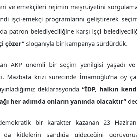
ileri ve emekçileri rejimin meşruiyetini sorgulama
ndi işçi-emekçi programlarını geliştirerek seç
da patron belediyeciliğine karşı işçi belediyecili
çi çözer”
sloganıyla bir kampanya sürdürdük.
dan AKP önemli bir seçim yenilgisi yaşadı ve 
tti. Mazbata krizi sürecinde İmamoğlu’na oy ç
yınladığımız deklarasyonda
“İDP, halkın kend
ğı her adımda onların yanında olacaktır”
ded
idemokratik bir karakter kazanan 23 Haziran
 da kitlelerin sandığa gideceğini görüyoru