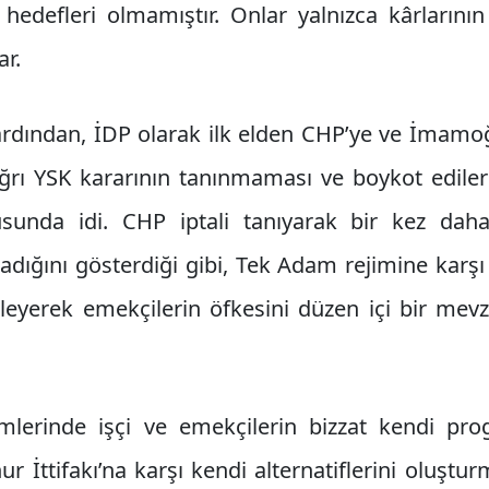
hedefleri olmamıştır. Onlar yalnızca kârlarının 
r.
ardından, İDP olarak ilk elden CHP’ye ve İmamoğ
ağrı YSK kararının tanınmaması ve boykot ediler
sunda idi. CHP iptali tanıyarak bir kez daha
dığını gösterdiği gibi, Tek Adam rejimine karşı g
nleyerek emekçilerin öfkesini düzen içi bir mevz
mlerinde işçi ve emekçilerin bizzat kendi pro
r İttifakı’na karşı kendi alternatiflerini oluştur