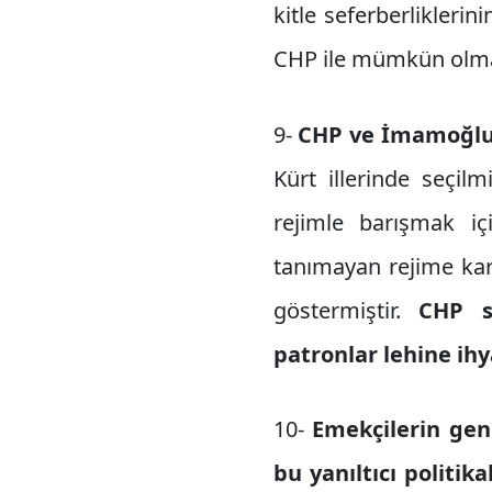
kitle seferberlikler
CHP ile mümkün olma
9-
CHP ve İmamoğlu,
Kürt illerinde seçil
rejimle barışmak iç
tanımayan rejime kar
göstermiştir.
CHP s
patronlar lehine ih
10-
Emekçilerin gen
bu yanıltıcı politi