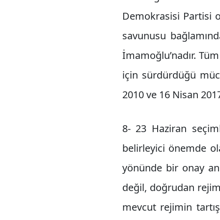
Demokrasisi Partisi 
savunusu bağlamında 
İmamoğlu’nadır. Tüm d
için sürdürdüğü müca
2010 ve 16 Nisan 201
8- 23 Haziran seçim
belirleyici önemde ol
yönünde bir onay anl
değil, doğrudan reji
mevcut rejimin tartı