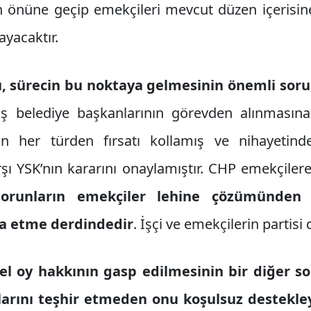
inin önüne geçip emekçileri mevcut düzen içerisi
yacaktır.
 sürecin bu noktaya gelmesinin önemli soru
miş belediye başkanlarının görevden alınmasına
in her türden fırsatı kollamış ve nihayetin
şı YSK’nın kararını onaylamıştır. CHP emekçile
orunların emekçiler lehine çözümünden 
ya etme derdindedir
. İşçi ve emekçilerin partisi d
el oy hakkının gasp edilmesinin bir diğer s
kalarını teşhir etmeden onu koşulsuz destekle