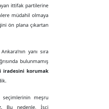
yan ittifak partilerine
imlere müdahil olmaya
ğini ön plana çıkartan
Ankara’nın yanı sıra
ağrısında bulunmamış
i iradesini korumak
ik.
 seçimlerinin meşru
z. Bu nedenle, İşçi