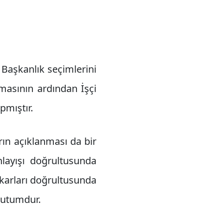
Başkanlık seçimlerini
amasının ardından İşçi
pmıştır.
rın açıklanması da bir
layışı doğrultusunda
ıkarları doğrultusunda
 tutumdur.