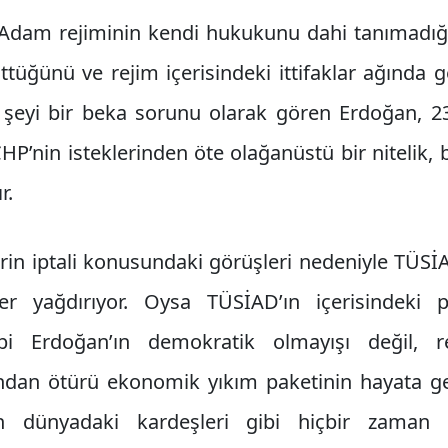
k Adam rejiminin kendi hukukunu dahi tanımadığı
ttüğünü ve rejim içerisindeki ittifaklar ağında g
 şeyi bir beka sorunu olarak gören Erdoğan, 2
P’nin isteklerinden öte olağanüstü bir nitelik, b
r.
rin iptali konusundaki görüşleri nedeniyle TÜSİA
tler yağdırıyor. Oysa TÜSİAD’ın içerisindeki 
bebi Erdoğan’ın demokratik olmayışı değil, re
an ötürü ekonomik yıkım paketinin hayata geç
nın dünyadaki kardeşleri gibi hiçbir zaman 