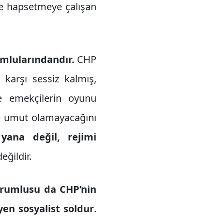
ne hapsetmeye çalışan
mlularındandır.
CHP
 karşı sessiz kalmış,
de emekçilerin oyunu
re umut olamayacağını
yana değil, rejimi
eğildir.
orumlusu da CHP’nin
yen sosyalist soldur
.