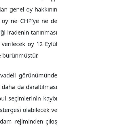
lan genel oy hakkının
el oy ne CHP’ye ne de
iği iradenin tanınması
verilecek oy 12 Eylül
e bürünmüştür.
a vadeli görünümünde
n daha da daraltılması
ul seçimlerinin kaybı
tergesi olabilecek ve
Adam rejiminden çıkış