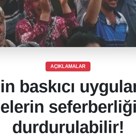
AÇIKLAMALAR
in baskıcı uygula
lelerin seferberliğ
durdurulabilir!