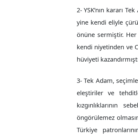
2- YSK’nın kararı Te
yine kendi eliyle çürü
önüne sermiştir. Her
kendi niyetinden ve CH
hüviyeti kazandırmıştı
3- Tek Adam, seçimle
eleştiriler ve tehdi
kızgınlıklarının se
öngörülemez olmasınd
Türkiye patronları