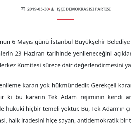
2019-05-30
•
İŞÇI DEMOKRASISI PARTISI
nun 6 Mayıs günü İstanbul Büyükşehir Belediye 
lerin 23 Haziran tarihinde yenileneceğini açıkl
erkez Komitesi sürece dair değerlendirmesini ya
yenileme kararı yok hükmündedir. Gerekçeli kara
ir ki bu kararın Tek Adam rejiminin kendi an
le hukuki hiçbir temeli yoktur. Bu, Tek Adam’ın ç
i, halk iradesini hiçe sayan, antidemokratik bir