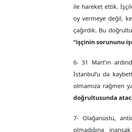
ile hareket ettik. İşç
oy vermeye değil, ke
çağırdık. Bu doğrultu
“işçinin sorununu iş
6- 31 Mart’ın ardın
İstanbul’u da kaybe
olmamıza rağmen ya
doğrultusunda ataca
7- Olağanüstü, ant
olmadığına inansak