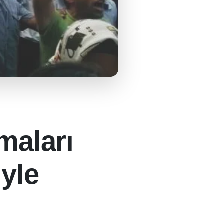
maları
iyle