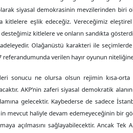
olarak siyasal demokrasinin mevzilerinden biri o
kitlelere eşlik edeceğiz. Vereceğimiz eleştir
esteğimiz kitlelere ve onların sandıkta gösterd
deleyedir. Olağanüstü karakteri ile seçimlerde 
7 referandumunda verilen hayır oyunun niteliğin
leri sonucu ne olursa olsun rejimin kısa-ort
acaktır. AKP’nin zaferi siyasal demokratik alanı
amına gelecektir. Kaybederse de sadece İstanb
min mevcut haliyle devam edemeyeceğinin bir gös
şmaya açılmasını sağlayabilecektir. Ancak Tek 