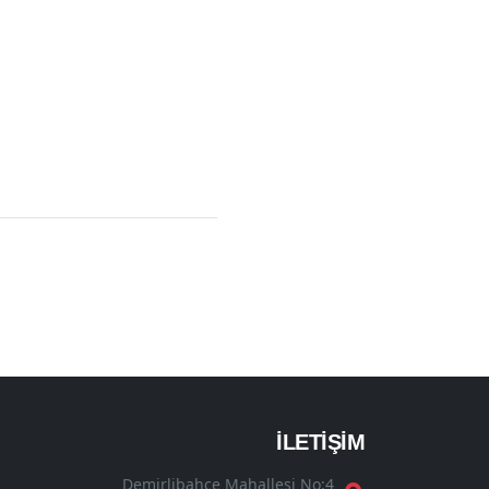
İLETİŞİM
Demirlibahçe Mahallesi No:4