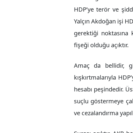
HDP’ye terör ve şid
Yalçın Akdoğan işi HD
gerektiği noktasına k
fişeği olduğu açıktır.
Amaç da bellidir, g
kışkırtmalarıyla HDP’
hesabı peşindedir. Üs
suçlu göstermeye çal
ve cezalandırma yapıl