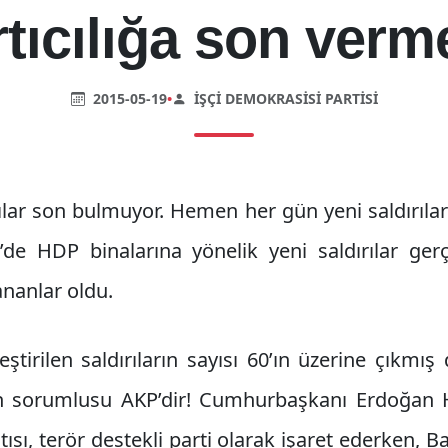
rtıcılığa son verme
2015-05-19
•
İŞÇI DEMOKRASISI PARTISI
ılar son bulmuyor. Hemen her gün yeni saldırıla
e HDP binalarına yönelik yeni saldırılar ger
nanlar oldu.
ştirilen saldırıların sayısı 60’ın üzerine çıkmı
rın sorumlusu AKP’dir! Cumhurbaşkanı Erdoğan H
ısı, terör destekli parti olarak işaret ederken,