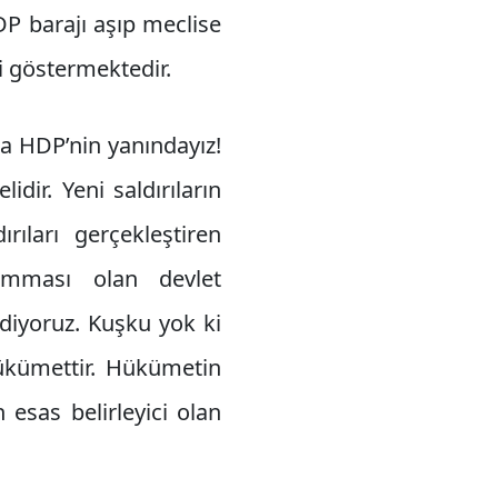
DP barajı aşıp meclise
ni göstermektedir.
nda HDP’nin yanındayız!
dir. Yeni saldırıların
rıları gerçekleştiren
 yumması olan devlet
ediyoruz. Kuşku yok ki
hükümettir. Hükümetin
 esas belirleyici olan