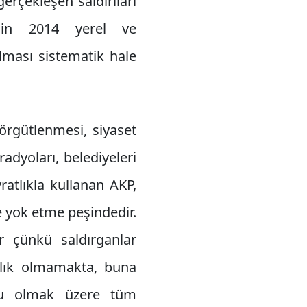
rçekleşen saldırıları
’nin 2014 yerel ve
lması sistematik hale
örgütlenmesi, siyaset
adyoları, belediyeleri
ratlıkla kullanan AKP,
e yok etme peşindedir.
r çünkü saldırganlar
alık olmamakta, buna
lu olmak üzere tüm