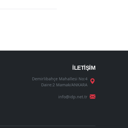
İLETİŞİM
Demirlibahçe Mahallesi No:4
Daire:2 Mamak/ANKARA
info@idp.net.tr