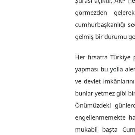
Şurası açıktır, AKP 
görmezden gelerek
cumhurbaşkanlığı seç
gelmiş bir durumu gö
Her fırsatta Türkiye
yapması bu yolla alen
ve devlet imkânlarını
bunlar yetmez gibi bi
Önümüzdeki günlerde
engellenmemekte hat
mukabil başta Cum