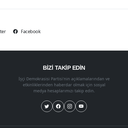
tter
Facebook
BİZİ TAKİP EDİN
İşçi Demokrasisi Partisi'nin açıklamalarından ve
etkinliklerinden haberdar olmak için sosyal
medya hesaplarımızı takip edin.