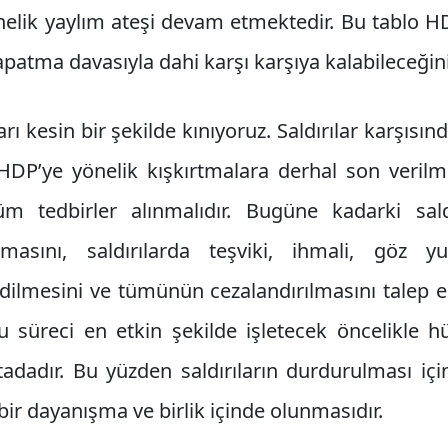
nelik yaylım ateşi devam etmektedir. Bu tablo H
kapatma davasıyla dahi karşı karşıya kalabileceği
arı kesin bir şekilde kınıyoruz. Saldırılar karşısı
HDP’ye yönelik kışkırtmalara derhal son verilmeli
m tedbirler alınmalıdır. Bugüne kadarki saldı
nmasını, saldırılarda teşviki, ihmali, göz
 edilmesini ve tümünün cezalandırılmasını talep 
bu süreci en etkin şekilde işletecek öncelikle 
dadır. Bu yüzden saldırıların durdurulması için
 bir dayanışma ve birlik içinde olunmasıdır.