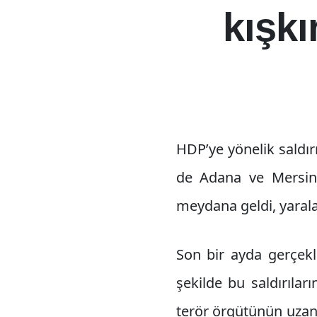
kışkı
HDP’ye yönelik saldır
de Adana ve Mersin’d
meydana geldi, yarala
Son bir ayda gerçekle
şekilde bu saldırıla
terör örgütünün uzant