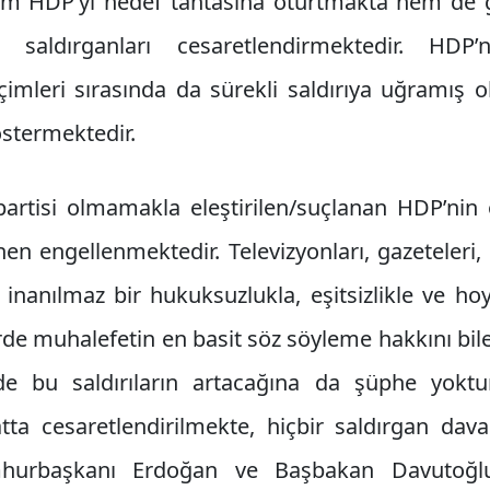
hem HDP’yi hedef tahtasına oturtmakta hem de ge
 saldırganları cesaretlendirmektedir. HDP
imleri sırasında da sürekli saldırıya uğramış o
stermektedir.
 partisi olmamakla eleştirilen/suçlanan HDP’nin 
en engellenmektedir. Televizyonları, gazeteleri, r
 inanılmaz bir hukuksuzlukla, eşitsizlikle ve hoy
rde muhalefetin en basit söz söyleme hakkını bil
 bu saldırıların artacağına da şüphe yoktu
ta cesaretlendirilmekte, hiçbir saldırgan dav
hurbaşkanı Erdoğan ve Başbakan Davutoğ