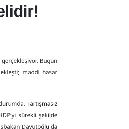
lidir!
r gerçekleşiyor. Bugün
çekleşti; maddi hasar
ş durumda. Tartışmasız
DP’yi sürekli şekilde
 Başbakan Davutoğlu da