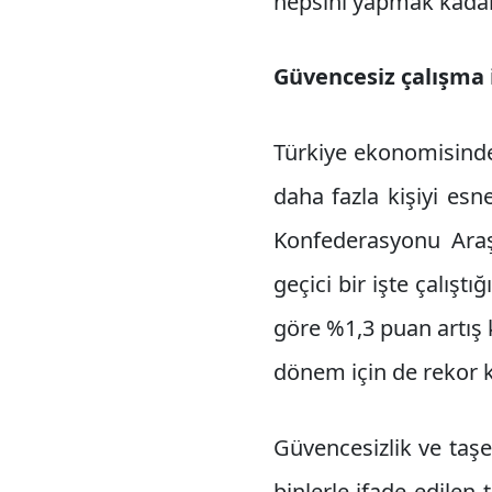
hepsini yapmak kadar 
Güvencesiz çalışma 
Türkiye ekonomisinde 
daha fazla kişiyi esn
Konfederasyonu Araşt
geçici bir işte çalıştığ
göre %1,3 puan artış k
dönem için de rekor k
Güvencesizlik ve taşe
binlerle ifade edilen