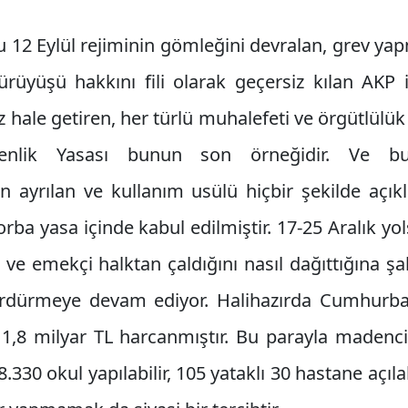
 12 Eylül rejiminin gömleğini devralan, grev yap
ürüyüşü hakkını fili olarak geçersiz kılan AKP ik
hale getiren, her türlü muhalefeti ve örgütlülü
enlik Yasası bunun son örneğidir. Ve bu
n ayrılan ve kullanım usülü hiçbir şekilde açı
orba yasa içinde kabul edilmiştir. 17-25 Aralık y
çi ve emekçi halktan çaldığını nasıl dağıttığına 
sürdürmeye devam ediyor. Halihazırda Cumhurba
n 1,8 milyar TL harcanmıştır. Bu parayla madenci
58.330 okul yapılabilir, 105 yataklı 30 hastane açıl