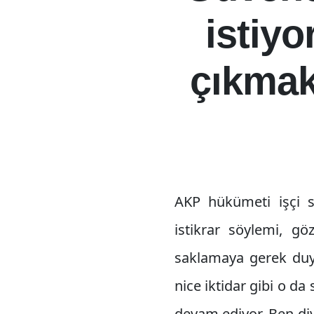
istiy
çıkmak 
AKP hükümeti işçi sı
istikrar söylemi, gö
saklamaya gerek duym
nice iktidar gibi o d
devam ediyor. Ben di