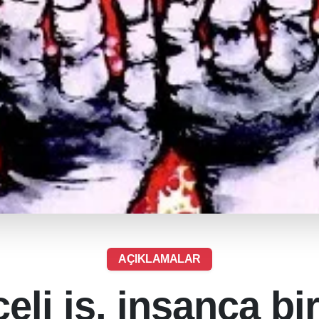
AÇIKLAMALAR
li iş, insanca b