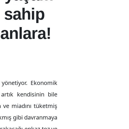
 sahip
lanlara!
i yönetiyor. Ekonomik
artık kendisinin bile
n ve miadını tüketmiş
cakmış gibi davranmaya
rakacağı enkaz toz ve