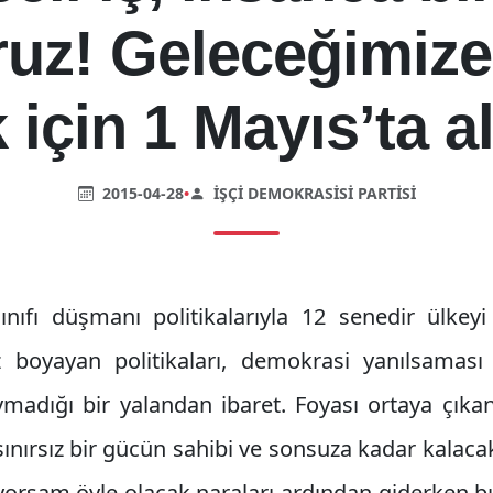
oruz! Geleceğimize
için 1 Mayıs’ta a
2015-04-28
•
İŞÇI DEMOKRASISI PARTISI
nıfı düşmanı politikalarıyla 12 senedir ülkey
z boyayan politikaları, demokrasi yanılsaması 
adığı bir yalandan ibaret. Foyası ortaya çıka
a sınırsız bir gücün sahibi ve sonsuza kadar kala
yorsam öyle olacak naraları ardından giderken bı