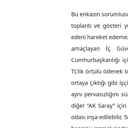
Bu enkazın sorumlusu
toplantı ve gösteri y
edeni hareket edemez 
amaçlayan İç Güv
Cumhurbaşkanlığı içi
TL’lik örtülü ödenek t
ortaya çıktığı gibi iş
aynı pervasızlığını 
diğer “AK Saray” içi
odası inşa edilebilir, 