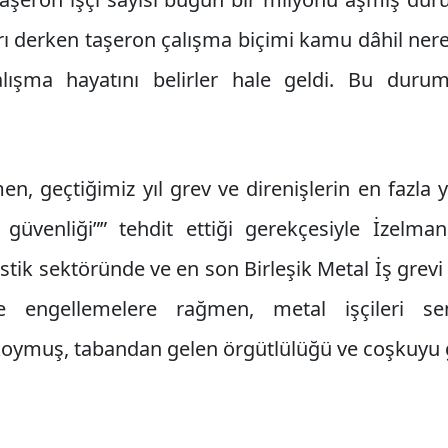
rı derken taşeron çalışma biçimi kamu dâhil ner
lışma hayatını belirler hale geldi. Bu duru
, geçtiğimiz yıl grev ve direnişlerin en fazla y
güvenliği”” tehdit ettiği gerekçesiyle İzelman
tik sektöründe ve en son Birleşik Metal İş grevi
 engellemelere rağmen, metal işçileri sen
koymuş, tabandan gelen örgütlülüğü ve coşkuyu g