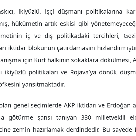
ıcı, ikiyüzlü, işçi düşmanı politikalarına kar
mış, hükümetin artık eskisi gibi yönetemeyeceği 
inin iç ve dış politikadaki tercihleri, Gezi
rı iktidar blokunun çatırdamasını hızlandırmıştı
anışma için Kürt halkının sokaklara dökülmesi, 
ğı ikiyüzlü politikaları ve Rojava’ya dönük dü
öfkesini yansıtmaktadır.
 olan genel seçimlerde AKP iktidarı ve Erdoğan a
a götürme şansı tanıyan 330 milletvekili el
cine zemin hazırlamak derdindedir. Bu sayede