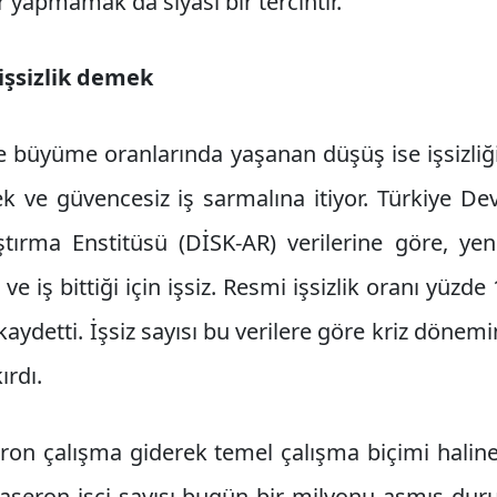
yapmamak da siyasi bir tercihtir.
işsizlik demek
büyüme oranlarında yaşanan düşüş ise işsizliği a
ek ve güvencesiz iş sarmalına itiyor. Türkiye Dev
ırma Enstitüsü (DİSK-AR) verilerine göre, yeni 
ı ve iş bittiği için işsiz. Resmi işsizlik oranı yüzde
aydetti. İşsiz sayısı bu verilere göre kriz dönem
ırdı.
ron çalışma giderek temel çalışma biçimi haline 
 taşeron işçi sayısı bugün bir milyonu aşmış dur