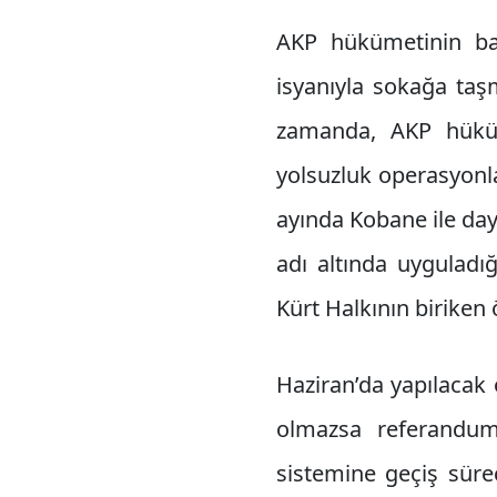
AKP hükümetinin bask
isyanıyla sokağa taş
zamanda, AKP hükümet
yolsuzluk operasyonla
ayında Kobane ile day
adı altında uyguladı
Kürt Halkının biriken 
Haziran’da yapılacak
olmazsa referandum
sistemine geçiş süre