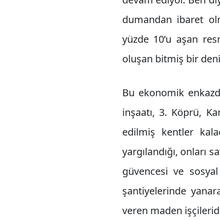
dumandan ibaret ol
yüzde 10’u aşan resm
oluşan bitmiş bir den
Bu ekonomik enkazdan
inşaatı, 3. Köprü, K
edilmiş kentler kal
yargılandığı, onları s
güvencesi ve sosyal
şantiyelerinde yanar
veren maden işçileridi