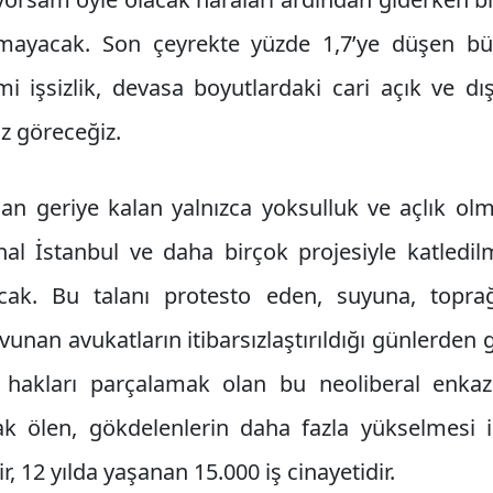
mayacak. Son çeyrekte yüzde 1,7’ye düşen bü
i işsizlik, devasa boyutlardaki cari açık ve d
iz göreceğiz.
 geriye kalan yalnızca yoksulluk ve açlık ol
anal İstanbul ve daha birçok projesiyle katledil
acak. Bu talanı protesto eden, suyuna, toprağ
avunan avukatların itibarsızlaştırıldığı günlerden g
 hakları parçalamak olan bu neoliberal enkaz
ak ölen, gökdelenlerin daha fazla yükselmesi i
r, 12 yılda yaşanan 15.000 iş cinayetidir.