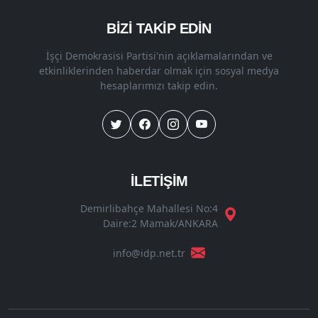
BİZİ TAKİP EDİN
İşçi Demokrasisi Partisi'nin açıklamalarından ve
etkinliklerinden haberdar olmak için sosyal medya
hesaplarımızı takip edin.
İLETİŞİM
Demirlibahçe Mahallesi No:4
Daire:2 Mamak/ANKARA
info@idp.net.tr