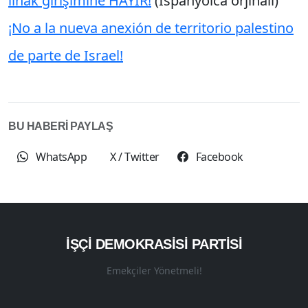
ilhak girişimine HAYIR!
(İspanyolca orjinali)
¡No a la nueva anexión de territorio palestino
de parte de Israel!
BU HABERİ PAYLAŞ
WhatsApp
X / Twitter
Facebook
İŞÇI DEMOKRASISI PARTISI
Emekçiler Yönetmeli!