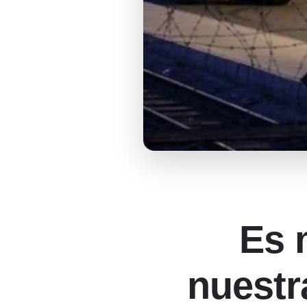
Es 
nuestr