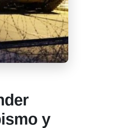
nder
pismo y