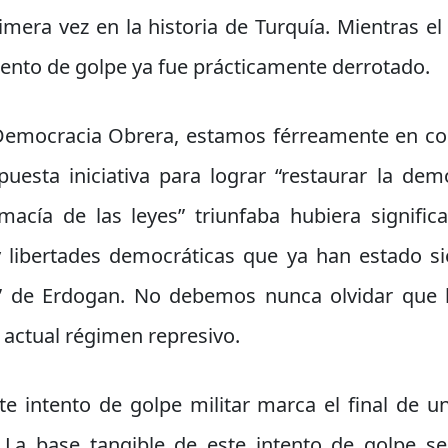
era vez en la historia de Turquía. Mientras el 
tento de golpe ya fue prácticamente derrotado.
emocracia Obrera, estamos férreamente en cont
uesta iniciativa para lograr “restaurar la dem
cía de las leyes” triunfaba hubiera signific
 libertades democráticas que ya han estado s
o” de Erdogan. No debemos nunca olvidar que l
 actual régimen represivo.
e intento de golpe militar marca el final de un
 La base tangible de este intento de golpe se