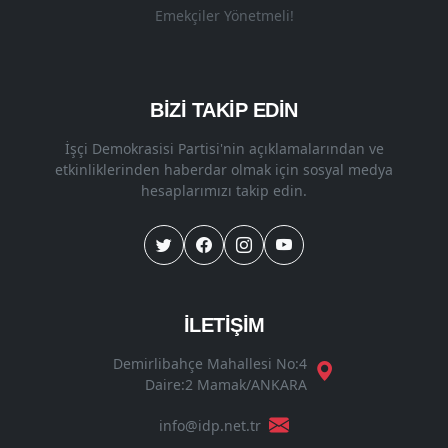
Emekçiler Yönetmeli!
BİZİ TAKİP EDİN
İşçi Demokrasisi Partisi'nin açıklamalarından ve
etkinliklerinden haberdar olmak için sosyal medya
hesaplarımızı takip edin.
İLETİŞİM
Demirlibahçe Mahallesi No:4
Daire:2 Mamak/ANKARA
info@idp.net.tr