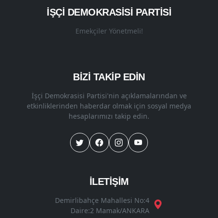
İŞÇI DEMOKRASISI PARTISI
Emekçiler Yönetmeli!
BİZİ TAKİP EDİN
İşçi Demokrasisi Partisi'nin açıklamalarından ve
etkinliklerinden haberdar olmak için sosyal medya
hesaplarımızı takip edin.
İLETİŞİM
Demirlibahçe Mahallesi No:4
Daire:2 Mamak/ANKARA