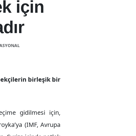
k için
adır
NASYONAL
kçilerin birleşik bir
eçime gidilmesi için,
Troyka’ya (IMF, Avrupa