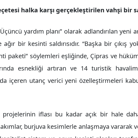
etesi halka karşı gerçekleştirilen vahşi bir sa
 “Üçüncü yardım planı” olarak adlandırılan yeni
ağır bir kesinti saldırısıdır. “Başka bir çıkış y
ti paketi” söylemleri eşliğinde, Çipras ve hükü
ında esnekliği artıran ve 14 turistik havali
 da içeren utanç verici yeni özelleştirmeleri ka
 projelerinin iflası bu kadar açık bir hale d
i akımlar, burjuva kesimlerle anlaşmaya vararak 