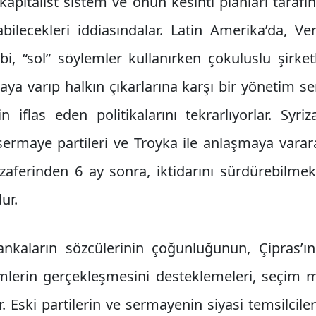
apitalist sistem ve onun kesinti planları tarafı
bilecekleri iddiasındalar. Latin Amerika’da, Ve
ibi, “sol” söylemler kullanırken çokuluslu şirke
aya varıp halkın çıkarlarına karşı bir yönetim ser
in iflas eden politikalarını tekrarlıyorlar. Sy
sermaye partileri ve Troyka ile anlaşmaya varara
zaferinden 6 ay sonra, iktidarını sürdürebilmek
ur.
nkaların sözcülerinin çoğunluğunun, Çipras’ın
mlerin gerçekleşmesini desteklemeleri, seçim ma
 Eski partilerin ve sermayenin siyasi temsilciler