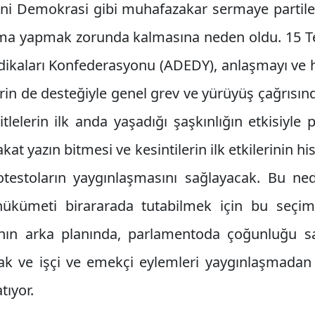
ni Demokrasi gibi muhafazakar sermaye partileri
aşma yapmak zorunda kalmasına neden oldu. 15
dikaları Konfederasyonu (ADEDY), anlaşmayı ve h
rin de desteğiyle genel grev ve yürüyüş çağrısın
lelerin ilk anda yaşadığı şaşkınlığın etkisiyle p
kat yazın bitmesi ve kesintilerin ilk etkilerinin 
rotestoların yaygınlaşmasını sağlayacak. Bu nede
e hükümeti birararada tutabilmek için bu seçi
nın arka planında, parlamentoda çoğunluğu sa
ak ve işçi ve emekçi eylemleri yaygınlaşmadan
tıyor.