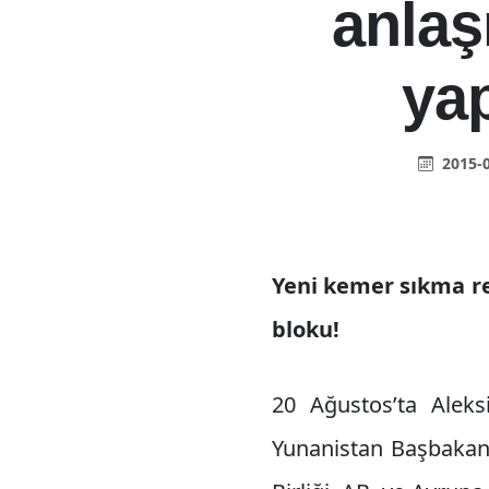
anlaş
yap
2015-0
Yeni kemer sıkma reç
bloku!
20 Ağustos’ta Aleksi
Yunanistan Başbakanı 