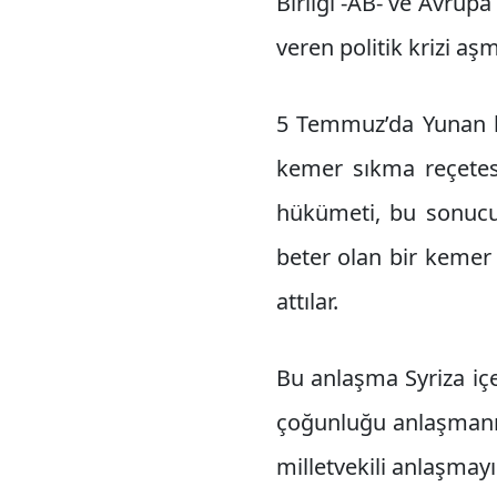
Birliği -AB- ve Avrup
veren politik krizi a
5 Temmuz’da Yunan ha
kemer sıkma reçetes
hükümeti, bu sonucu 
beter olan bir kemer 
attılar.
Bu anlaşma Syriza içe
çoğunluğu anlaşmanın
milletvekili anlaşma