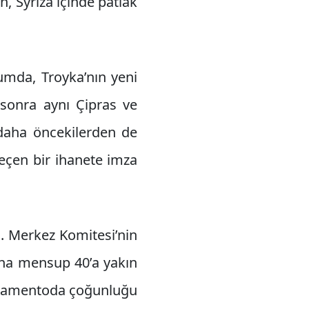
, Syriza içinde patlak
umda, Troyka’nın yeni
sonra aynı Çipras ve
 daha öncekilerden de
geçen bir ihanete imza
i. Merkez Komitesi’nin
ına mensup 40’a yakın
arlamentoda çoğunluğu