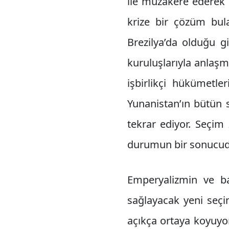
ile müzakere ederek k
krize bir çözüm bula
Brezilya’da olduğu g
kuruluşlarıyla anlaşm
işbirlikçi hükümetler
Yunanistan’ın bütün 
tekrar ediyor. Seçim 
durumun bir sonucud
Emperyalizmin ve ba
sağlayacak yeni seçi
açıkça ortaya koyuyor.