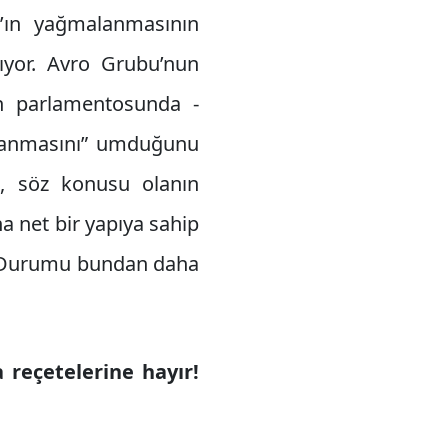
an’ın yağmalanmasının
ıyor. Avro Grubu’nun
an parlamentosunda -
çlanmasını” umduğunu
, söz konusu olanın
 net bir yapıya sahip
). Durumu bundan daha
reçetelerine hayır!