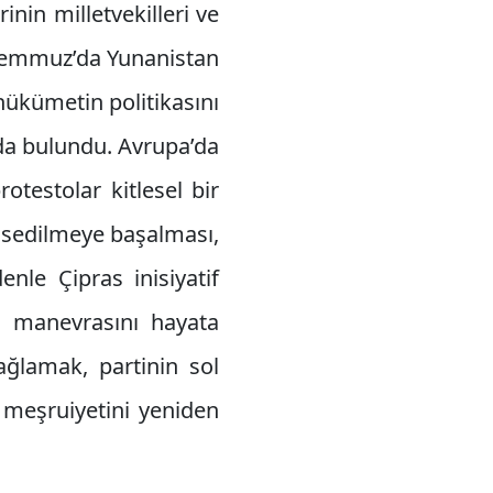
nin milletvekilleri ve
 Temmuz’da Yunanistan
ükümetin politikasını
da bulundu. Avrupa’da
rotestolar kitlesel bir
hissedilmeye başalması,
nle Çipras inisiyatif
m manevrasını hayata
ğlamak, partinin sol
 meşruiyetini yeniden