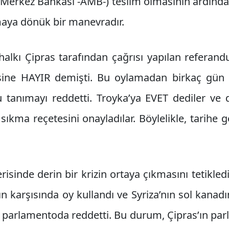
a Merkez Bankası -AMB-) teslim olmasının ardından
şmaya dönük bir manevradır.
lkı Çipras tarafından çağrısı yapılan referand
ine HAYIR demişti. Bu oylamadan birkaç gün 
tanımayı reddetti. Troyka’ya EVET dediler ve
sıkma reçetesini onayladılar. Böylelikle, tarihe 
risinde derin bir krizin ortaya çıkmasını tetikled
 karşısında oy kullandı ve Syriza’nın sol kanad
yı parlamentoda reddetti. Bu durum, Çipras’ın p