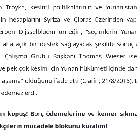
a Troyka, kesinti politikalarının ve Yunanist
in hesaplarını Syriza ve Çipras üzerinden yap
Jeroen Dijsselbloem örneğin, “seçimlerin Yun
 daha açık bir destek sağlayacak şekilde sonu
bu Çalışma Grubu Başkanı Thomas Wieser ise
ve pek çok kesim için Yunan hükümeti içinde daha
ir aşama” olduğunu ifade etti (Clarín, 21/8/2015
e edemezlerdi.
an kopuş! Borç ödemelerine ve kemer sıkma 
kçilerin mücadele blokunu kuralım!