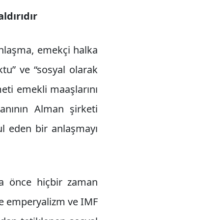
ldırıdır
 anlaşma, emekçi halka
oktu” ve “sosyal olarak
meti emekli maaşlarını
manının Alman şirketi
bul eden bir anlaşmayı
aha önce hiçbir zaman
ve emperyalizm ve IMF