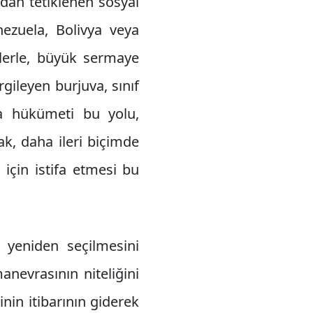
ndan tetiklenen sosyal
nezuela, Bolivya veya
tlerle, büyük sermaye
gileyen burjuva, sınıf
riza hükümeti bu yolu,
k, daha ileri biçimde
 için istifa etmesi bu
 yeniden seçilmesini
nevrasının niteliğini
inin itibarının giderek