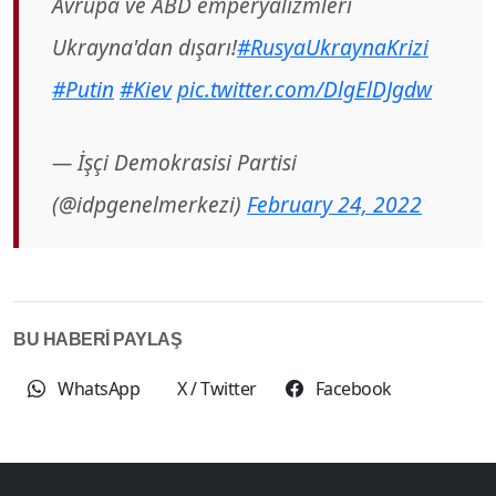
Avrupa ve ABD emperyalizmleri
Ukrayna'dan dışarı!
#RusyaUkraynaKrizi
#Putin
#Kiev
pic.twitter.com/DlgElDJgdw
— İşçi Demokrasisi Partisi
(@idpgenelmerkezi)
February 24, 2022
BU HABERİ PAYLAŞ
WhatsApp
X / Twitter
Facebook