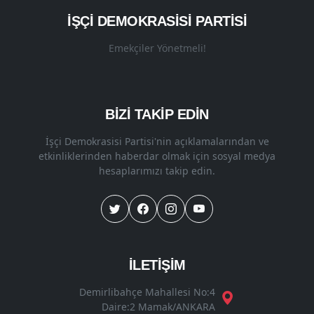
İŞÇI DEMOKRASISI PARTISI
Emekçiler Yönetmeli!
BİZİ TAKİP EDİN
İşçi Demokrasisi Partisi'nin açıklamalarından ve
etkinliklerinden haberdar olmak için sosyal medya
hesaplarımızı takip edin.
İLETİŞİM
Demirlibahçe Mahallesi No:4
Daire:2 Mamak/ANKARA