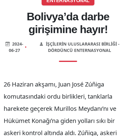
ENTERNASYONAL
Bolivya’da darbe
girişimine hayır!
2024-
İŞÇILERIN ULUSLARARASI BIRLIĞI -
•
06-27
DÖRDÜNCÜ ENTERNASYONAL
26 Haziran akşamı, Juan José Zúñiga
komutasındaki ordu birlikleri, tanklarla
harekete geçerek Murillos Meydanı’nı ve
Hükümet Konağı’na giden yolları sıkı bir
askeri kontrol altında aldı. Zúñiga, askeri