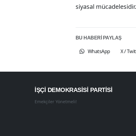
siyasal mücadelesidir
BU HABERİ PAYLAŞ
WhatsApp
X / Twi
İŞÇI DEMOKRASISI PARTISI
Emekçiler Yönetmeli!