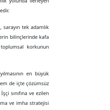
lık yolunda ilerleyen
dir.
ı, sarayın tek adamlık
rin bilinçlerinde kafa
, toplumsal korkunun
yılmasının en büyük
 hem de içte çözümsüz
şçi sınıfına ve ezilen
rma ve imha stratejisi