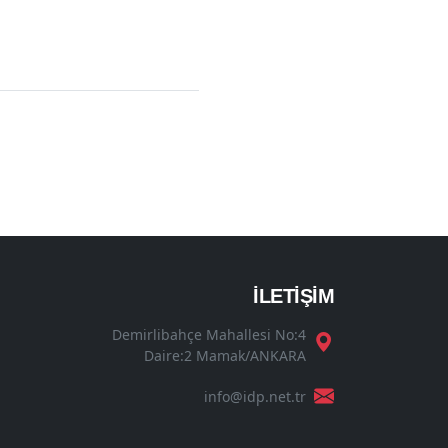
İLETİŞİM
Demirlibahçe Mahallesi No:4
Daire:2 Mamak/ANKARA
info@idp.net.tr