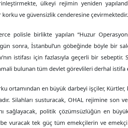
nleştirmekte, ülkeyi rejimin yeniden yapılan
ir korku ve güvensizlik cenderesine çevirmektedir.
ce polisle birlikte yapılan “Huzur Operasyonu
ün sonra, İstanbul’un göbeğinde böyle bir saldı
ı’nın istifası için fazlasıyla geçerli bir sebepti
ali bulunan tüm devlet görevlileri derhal istifa 
ku ortamından en büyük darbeyi işçiler, Kürtler, k
adır. Silahları susturacak, OHAL rejimine son v
ını sağlayacak, politik çözümsüzlüğün en büy
be vuracak tek güç tüm emekçilerin ve emekçi K