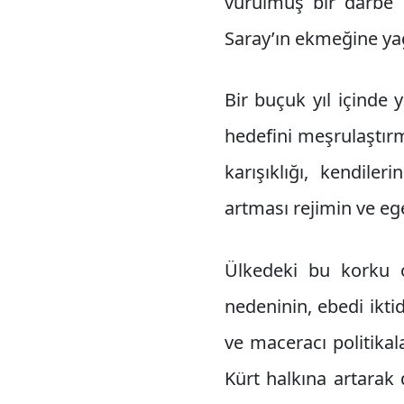
vurulmuş bir darbe n
Saray’ın ekmeğine ya
Bir buçuk yıl içinde 
hedefini meşrulaştırm
karışıklığı, kendil
artması rejimin ve eg
Ülkedeki bu korku 
nedeninin, ebedi ikt
ve maceracı politikal
Kürt halkına artarak 