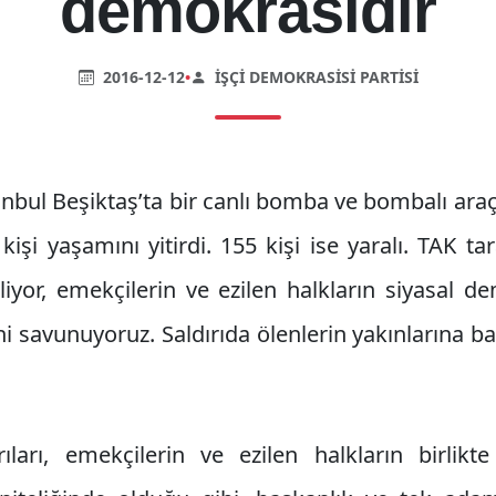
demokrasidir
2016-12-12
•
İŞÇI DEMOKRASISI PARTISI
nbul Beşiktaş’ta bir canlı bomba ve bombalı araçla
44 kişi yaşamını yitirdi. 155 kişi ise yaralı. TAK t
netliyor, emekçilerin ve ezilen halkların siyasal 
i savunuyoruz. Saldırıda ölenlerin yakınlarına baş
ıları, emekçilerin ve ezilen halkların birlik