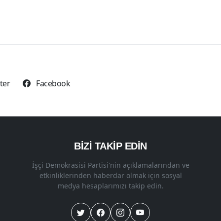
.
tter
Facebook
BİZİ TAKİP EDİN
İşçi Demokrasisi Partisi'nin açıklamalarından ve
etkinliklerinden haberdar olmak için sosyal
medya hesaplarımızı takip edin.