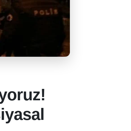
ıyoruz!
iyasal