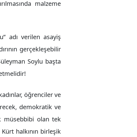
dırılmasında malzeme
” adı verilen asayiş
rının gerçekleşebilir
r. Süleyman Soylu başta
etmelidir!
adınlar, öğrenciler ve
erecek, demokratik ve
ük müsebbibi olan tek
ürt halkının birleşik