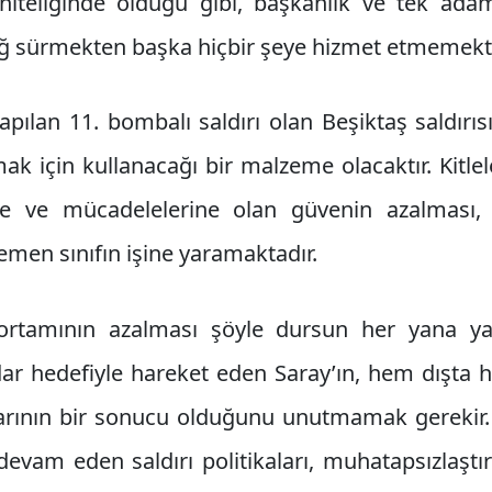
iteliğinde olduğu gibi, başkanlık ve tek adam
ğ sürmekten başka hiçbir şeye hizmet etmemekte
yapılan 11. bombalı saldırı olan Beşiktaş saldırıs
ak için kullanacağı bir malzeme olacaktır. Kitlele
erine ve mücadelelerine olan güvenin azalması
emen sınıfın işine yaramaktadır.
ortamının azalması şöyle dursun her yana ya
idar hedefiyle hareket eden Saray’ın, hem dışta
arının bir sonucu olduğunu unutmamak gerekir. İ
devam eden saldırı politikaları, muhatapsızlaştı