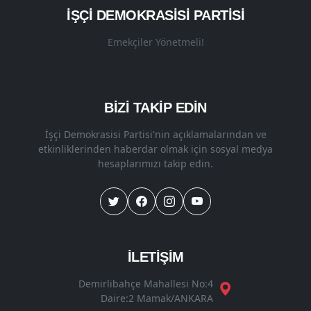
İŞÇI DEMOKRASISI PARTISI
Emekçiler Yönetmeli!
BİZİ TAKİP EDİN
İşçi Demokrasisi Partisi'nin açıklamalarından ve
etkinliklerinden haberdar olmak için sosyal medya
hesaplarımızı takip edin.
İLETİŞİM
Demirlibahçe Mahallesi No:4
Daire:2 Mamak/ANKARA