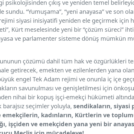
 psikolojisinden çıkış ve yeniden temel belirleyic
ide sundu. “Yumuşama”, “yeni anayasa” ve son ola
jimi siyasi inisiyatifi yeniden ele geçirmek için 
ti”, Kürt meselesinde yeni bir “çözüm süreci” iht
ayasa ve parlamenter sisteme dönüş mümkün mü”
ununun çözümü dahil tüm hak ve özgürlükleri tem
 hale getirecek, emekten ve ezilenlerden yana ola
yük engel Tek Adam rejimi ve onunla iç içe geçm
ların savunulması ve genişletilmesi için önkoşu
inden nihai bir kopuş işçi-emekçi hükümeti altınd
 barajsız seçimler yoluyla,
sendikaların, siyasi
 ve emekçilerin, kadınların, Kürtlerin ve toplu
ağı, işçiden ve emekçiden yana yeni bir anaya
ucu Meclis için mücadeleye!