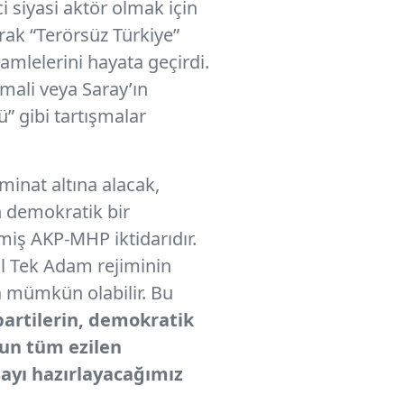
i siyasi aktör olmak için
rak “Terörsüz Türkiye”
hamlelerini hayata geçirdi.
imali veya Saray’ın
 gibi tartışmalar
inat altına alacak,
n demokratik bir
iş AKP-MHP iktidarıdır.
l Tek Adam rejiminin
a mümkün olabilir. Bu
 partilerin, demokratik
mun tüm ezilen
sayı hazırlayacağımız