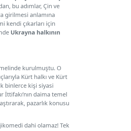
an, bu adımlar, Çin ve
ra girilmesi anlamına
 kendi çıkarları için
çimde
Ukrayna halkının
temelinde kurulmuştu. O
larıyla Kürt halkı ve Kürt
k binlerce kişi siyasi
r İttifakı’nın daima temel
aştırarak, pazarlık konusu
ajikomedi dahi olamaz! Tek