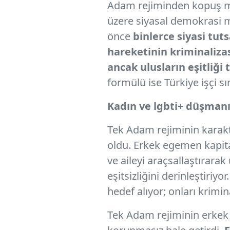
Adam rejiminden kopuş müc
üzere siyasal demokrasi m
önce
binlerce siyasi tut
hareketinin kriminaliza
ancak ulusların eşitliği
formülü ise Türkiye işçi sı
Kadın ve lgbti+ düşmanı
Tek Adam rejiminin karakte
oldu. Erkek egemen kapita
ve aileyi araçsallaştırara
eşitsizliğini derinleştiriy
hedef alıyor; onları krimin
Tek Adam rejiminin erkek e