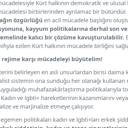
adelesiyle Kürt halkının demokratik ve ulusal 
ücadelesi birbirlerinden ayrılamaz bir bütündür
sağın özgürlüğü
en acil mücadele başlığını oluş
syonuna, kayyum politikalarına derhal son ver
 temelinde kalıcı bir çözüme kavuşturulabilir.
B
nıfıyla ezilen Kürt halkının mücadele birliğini sağl
 rejime karşı mücadeleyi büyütelim!
rini belirleyen en asli unsurlardan birisi daima 
list sistemin ona sunduğu her olanağı kullanan r
k uyguladığı muhafazakârlaştırma politikalarıyla t
or. Kadın ve lgbti+ hareketlerinin kazanımlarını ve
alize ve marjinalize etmeye çalışıyor.
gemen politikaları kadın ve lgbti+ları erkek şid