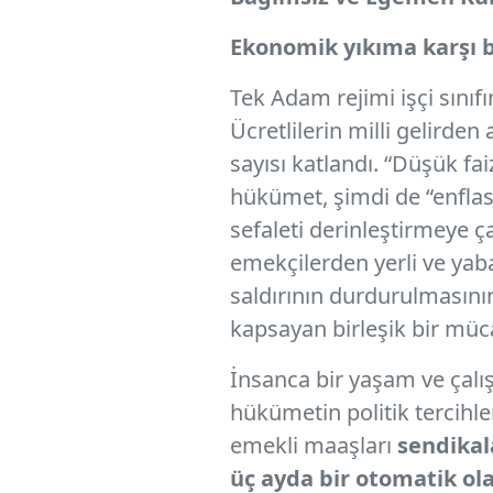
Ekonomik yıkıma karşı b
Tek Adam rejimi işçi sınıf
Ücretlilerin milli gelirden
sayısı katlandı. “Düşük f
hükümet, şimdi de “enflas
sefaleti derinleştirmeye 
emekçilerden yerli ve yaba
saldırının durdurulmasını
kapsayan birleşik bir müca
İnsanca bir yaşam ve çalı
hükümetin politik tercihler
emekli maaşları
sendikala
üç ayda bir otomatik ola