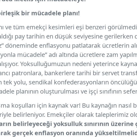
irleşik bir mücadele planı!
ını ve tüm emekçi kesimleri eşi benzeri görülmedik
 aldığı pay tarihin en düşük seviyesine gerilerken
aiz” döneminde enflasyonu patlatarak ücretlerin a
yonla mücadele” adı altında ücretlere zam yapıl
çalışıyor. Yoksulluğumuzun nedeni yeterince kayn
ncı patronlara, bankerlere tarihi bir servet transf
n tek yolu, sendikal konfederasyonların öncülüğ
dele planının oluşturulması ve işçi sınıfının sefe
şma koşulları için kaynak var! Bu kaynağın nasıl 
iyle belirleniyor. Emekçiler olarak taleplerimiz o
rın belirleyeceği yoksulluk sınırının üzerine 
rak gerçek enflasyon oranında yükseltilmelidi