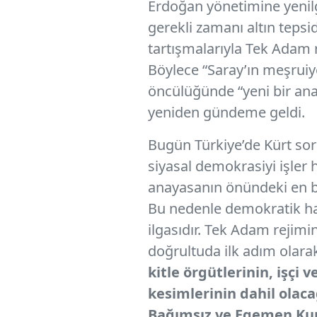
Erdoğan yönetimine yenilgi
gerekli zamanı altın teps
tartışmalarıyla Tek Adam re
Böylece “Saray’ın meşruiye
öncülüğünde “yeni bir an
yeniden gündeme geldi.
Bugün Türkiye’de Kürt sor
siyasal demokrasiyi işler
anayasanın önündeki en bü
Bu nedenle demokratik hak
ilgasıdır. Tek Adam rejim
doğrultuda ilk adım olarak
kitle örgütlerinin, işçi
kesimlerinin dahil olac
Bağımsız ve Egemen Kur