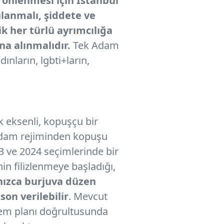
n önlenmesi için İstanbul
lanmalı, şiddete ve
ik her türlü ayrımcılığa
ına alınmalıdır.
Tek Adam
ınların, lgbti+ların,
 eksenli, kopuşçu bir
k Adam rejiminden kopuşu
3 ve 2024 seçimlerinde bir
in filizlenmeye başladığı,
nızca burjuva düzen
son verilebilir
. Mevcut
eylem planı doğrultusunda