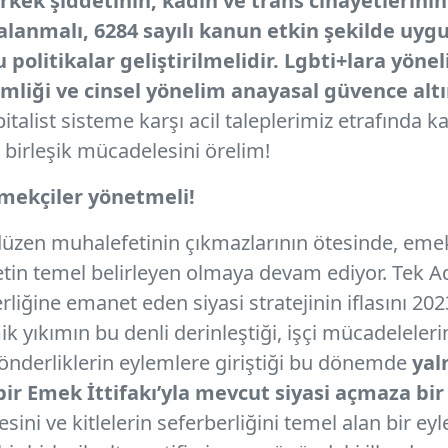
rkek şiddetinin, kadın ve trans cinayetlerini
lanmalı, 6284 sayılı kanun etkin şekilde uygu
politikalar geliştirilmelidir. Lgbti+lara yönel
kimliği ve cinsel yönelim anayasal güvence alt
italist sisteme karşı acil taleplerimiz etrafında kad
n birleşik mücadelesini örelim!
Emekçiler yönetmeli!
üzen muhalefetinin çıkmazlarının ötesinde, emek
yasetin temel belirleyen olmaya devam ediyor. Te
iğine emanet eden siyasi stratejinin iflasını 202
yıkımın bu denli derinleştiği, işçi mücadelelerin
 önderliklerin eylemlere giriştiği bu dönemde
yal
ir Emek İttifakı’yla mevcut siyasi açmaza bir 
esini ve kitlelerin seferberliğini temel alan bir 