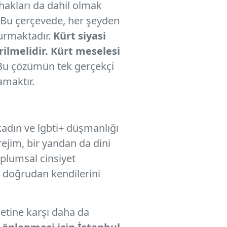
hakları da dahil olmak
. Bu çerçevede, her şeyden
turmaktadır.
Kürt siyasi
ilmelidir. Kürt meselesi
u çözümün tek gerçekçi
amaktır.
kadın ve lgbti+ düşmanlığı
ejim, bir yandan da dini
oplumsal cinsiyet
ya doğrudan kendilerini
detine karşı daha da