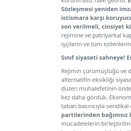
korunmasız hale getirdi.
E
Sözleşmesi yeniden imza
istismara karşı koruyucu 
son verilmeli, cinsiyet 
rejimine ve patriyarkal kap
işçilerin ve tüm ezilenleri
Sınıf siyaseti sahneye! 
Rejimin çürümüşlüğü ve d
alternatifin eksikliği si
düzen muhalefetinin önderl
kez daha gördük. Ekonomik 
taban basıncıyla sendikal
partilerinden bağımsız b
mücadelelerin birleştirilm