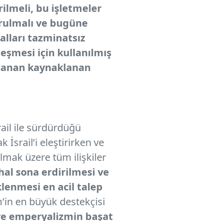
ilmeli, bu işletmeler
urulmalı ve bugüne
lları tazminatsız
leşmesi için kullanılmış
rcanan kaynaklanan
ail ile sürdürdüğü
İsrail’i eleştirirken ve
olmak üzere tüm ilişkiler
rhal sona erdirilmesi ve
klenmesi en acil talep
’in en büyük destekçisi
 ve emperyalizmin başat