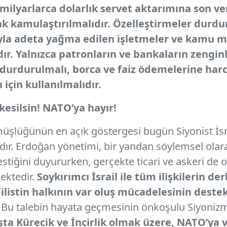
ilyarlarca dolarlık servet aktarımına son ver
ak kamulaştırılmalıdır. Özelleştirmeler durd
yla adeta yağma edilen işletmeler ve kamu ma
ır. Yalnızca patronların ve bankaların zengin
 durdurulmalı, borca ve faiz ödemelerine ha
 için kullanılmalıdır.
 kesilsin! NATO’ya hayır!
üşlüğünün en açık göstergesi bugün Siyonist İsr
ır. Erdoğan yönetimi, bir yandan söylemsel olarak 
 kestiğini duyururken, gerçekte ticari ve askeri de 
ektedir.
Soykırımcı İsrail ile tüm ilişkilerin de
ilistin halkının var oluş mücadelesinin deste
.
Bu talebin hayata geçmesinin önkoşulu Siyonizm
şta Kürecik ve İncirlik olmak üzere, NATO’ya