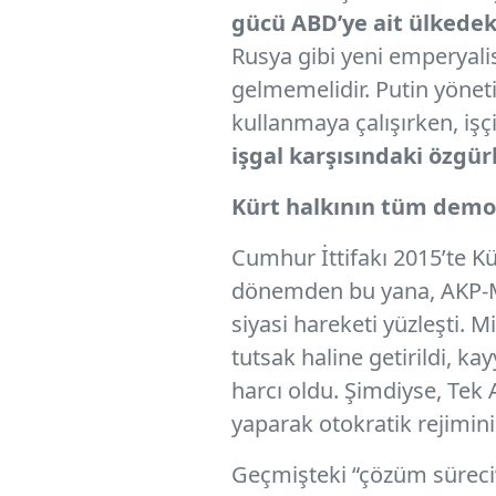
gücü ABD’ye ait ülkedeki
Rusya gibi yeni emperyalis
gelmemelidir. Putin yöneti
kullanmaya çalışırken, işç
işgal karşısındaki özgü
Kürt halkının tüm demok
Cumhur İttifakı 2015’te K
dönemden bu yana, AKP-MHP 
siyasi hareketi yüzleşti. M
tutsak haline getirildi, k
harcı oldu. Şimdiyse, Tek 
yaparak otokratik rejimin
Geçmişteki “çözüm süreci” 