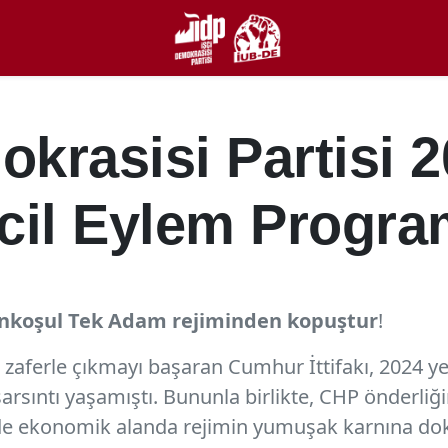
okrasisi Partisi 
cil Eylem Progra
 önkoşul Tek Adam rejiminden kopuştur
!
zaferle çıkmayı başaran Cumhur İttifakı, 2024 yer
 sarsıntı yaşamıştı. Bununla birlikte, CHP önderliğ
 de ekonomik alanda rejimin yumuşak karnına do