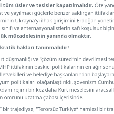
 tüm üsler ve tesisler kapatılmalıdır.
Öte yand
t ve yayılmacı güçlerle benzer saldırgan ittifakla
minin Ukrayna’yı ilhak girişimini Erdoğan yönetimi
i sınıfı ve enternasyonalistlerin safı koşulsuz bi
rlük mücadelesinin yanında olmaktır.
ratik hakları tanınmalıdır!
ürt düşmanlığı ve “çözüm süreci”nin devrilmesi 
ittifakının baskıcı politikalarının en ağır sonuç
illetvekilleri ve belediye başkanlarından başlayara
ayyum politikaları olağanlaştırıldı, şovenizm Cumhu
Adam rejimi bir kez daha Kürt meselesini araçsall
in ömrünü uzatma çabası içerisinde.
bir trajediyse, “Terörsüz Türkiye” hamlesi bir tr