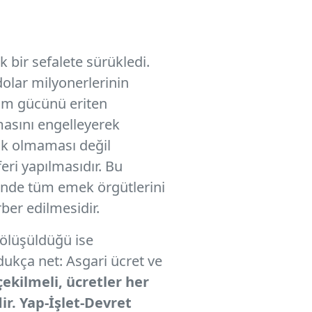
 bir sefalete sürükledi.
 dolar milyonerlerinin
lım gücünü eriten
masını engelleyerek
ak olmaması değil
eri yapılmasıdır. Bu
ünde tüm emek örgütlerini
rber edilmesidir.
bölüşüldüğü ise
ldukça net: Asgari ücret ve
çekilmeli, ücretler her
r. Yap-İşlet-Devret