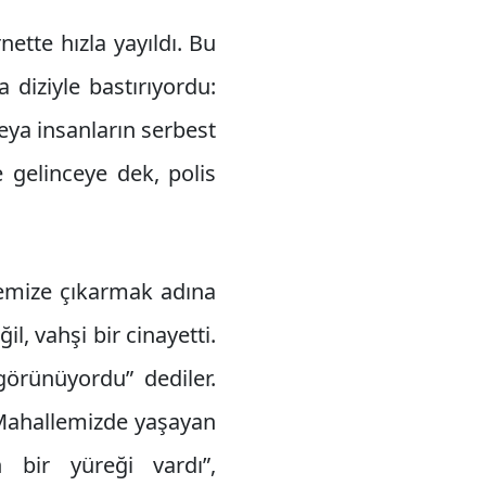
ette hızla yayıldı. Bu
diziyle bastırıyordu:
ya insanların serbest
 gelinceye dek, polis
temize çıkarmak adına
il, vahşi bir cinayetti.
görünüyordu” dediler.
 “Mahallemizde yaşayan
 bir yüreği vardı”,