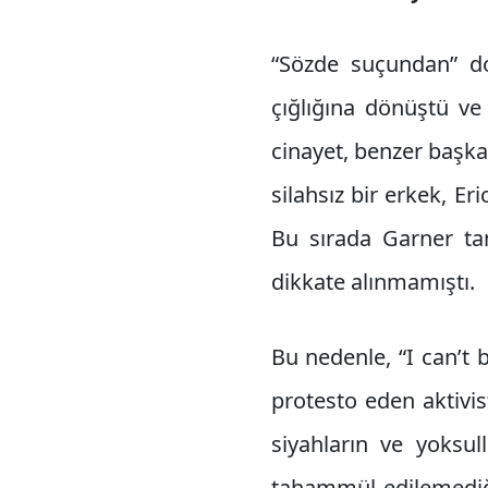
“Sözde suçundan” dol
çığlığına dönüştü ve 
cinayet, benzer başka 
silahsız bir erkek, E
Bu sırada Garner ta
dikkate alınmamıştı.
Bu nedenle, “I can’t 
protesto eden aktivis
siyahların ve yoksul
tahammül edilemediğin