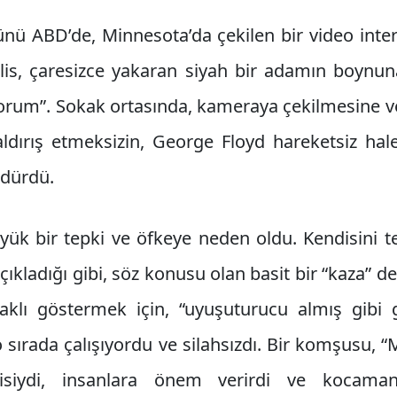
nü ABD’de, Minnesota’da çekilen bir video intern
lis, çaresizce yakaran siyah bir adamın boynuna 
yorum”. Sokak ortasında, kameraya çekilmesine ve
aldırış etmeksizin, George Floyd hareketsiz hale
rdürdü.
yük bir tepki ve öfkeye neden oldu. Kendisini 
çıkladığı gibi, söz konusu olan basit bir “kaza” değ
 haklı göstermek için, “uyuşuturucu almış gibi 
 sırada çalışıyordu ve silahsızdı. Bir komşusu,
lisiydi, insanlara önem verirdi ve kocaman