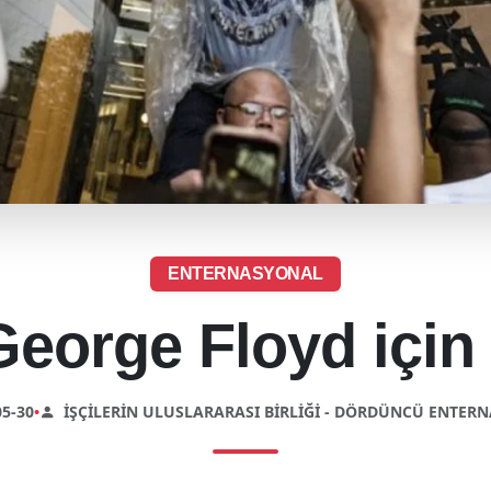
ENTERNASYONAL
eorge Floyd için 
5-30
•
İŞÇILERIN ULUSLARARASI BIRLIĞI - DÖRDÜNCÜ ENTER