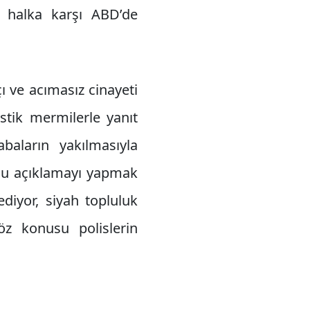
h halka karşı ABD’de
çı ve acımasız cinayeti
astik mermilerle yanıt
abaların yakılmasıyla
i şu açıklamayı yapmak
ediyor, siyah topluluk
öz konusu polislerin