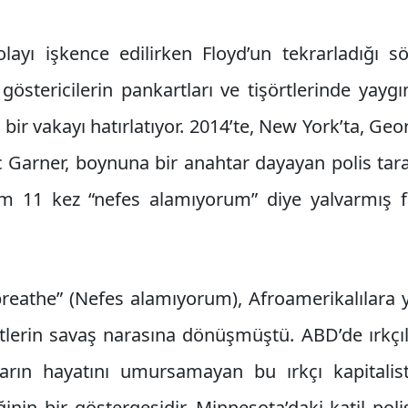
ayı işkence edilirken Floyd’un tekrarladığı söz
göstericilerin pankartları ve tişörtlerinde yayg
bir vakayı hatırlatıyor. 2014’te, New York’ta, Geo
ric Garner, boynuna bir anahtar dayayan polis ta
m 11 kez “nefes alamıyorum” diye yalvarmış fa
breathe” (Nefes alamıyorum), Afroamerikalılara y
tlerin savaş narasına dönüşmüştü. ABD’de ırkçıl
ların hayatını umursamayan bu ırkçı kapitali
in bir göstergesidir. Minnesota’daki katil polise