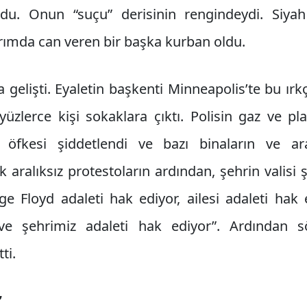
du. Onun “suçu” derisinin rengindeydi. Siya
ırımda can veren bir başka kurban oldu.
 gelişti. Eyaletin başkenti Minneapolis’te bu ırk
üzlerce kişi sokaklara çıktı. Polisin gaz ve pl
n öfkesi şiddetlendi ve bazı binaların ve ar
 aralıksız protestoların ardından, şehrin valis
e Floyd adaleti hak ediyor, ailesi adaleti hak 
ve şehrimiz adaleti hak ediyor”. Ardından s
ti.
”