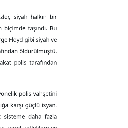
ler, siyah halkın bir
ın biçimde taşındı. Bu
rge Floyd gibi siyah ve
rafından öldürülmüştü.
kat polis tarafından
önelik polis vahşetini
ığa karşı güçlü isyan,
st sisteme daha fazla
, yerel yetkililere ve