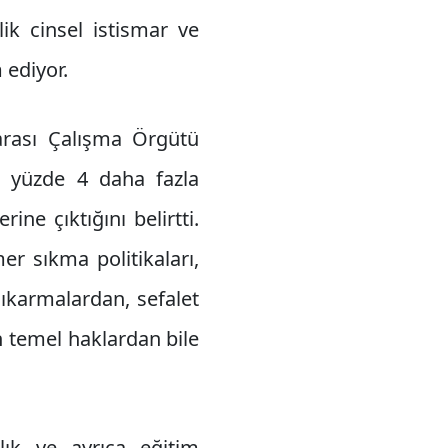
ik cinsel istismar ve
 ediyor.
arası Çalışma Örgütü
z yüzde 4 daha fazla
ne çıktığını belirtti.
r sıkma politikaları,
 çıkarmalardan, sefalet
en temel haklardan bile
lık ve ayrıca eğitim