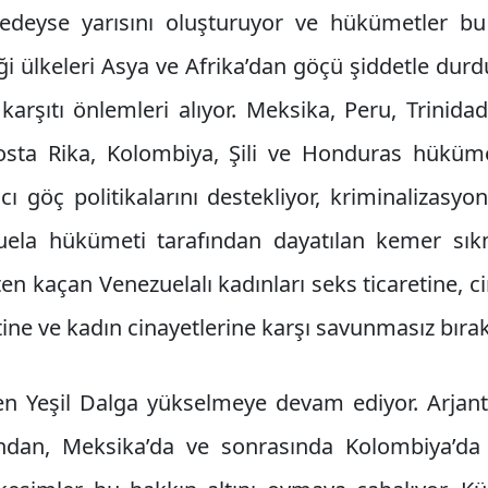
deyse yarısını oluşturuyor ve hükümetler bu 
i ülkeleri Asya ve Afrika’dan göçü şiddetle durdu
 karşıtı önlemleri alıyor. Meksika, Peru, Trinid
 Kosta Rika, Kolombiya, Şili ve Honduras hükümet
ıcı göç politikalarını destekliyor, kriminalizasy
uela hükümeti tarafından dayatılan kemer sık
en kaçan Venezuelalı kadınları seks ticaretine, c
ine ve kadın cinayetlerine karşı savunmasız bırak
 Yeşil Dalga yükselmeye devam ediyor. Arjanti
ından, Meksika’da ve sonrasında Kolombiya’da