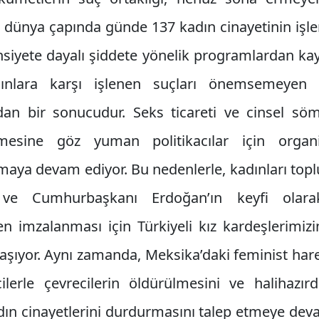
 dünya çapında günde 137 kadın cinayetinin işle
nsiyete dayalı şiddete yönelik programlardan ka
nlara karşı işlenen suçları önemsemeyen dev
udan bir sonucudur. Seks ticareti ve cinsel söm
tilmesine göz yuman politikacılar için orga
lmaya devam ediyor. Bu nedenlerle, kadınları topl
ve Cumhurbaşkanı Erdoğan’ın keyfi olarak
en imzalanması için Türkiyeli kız kardeşlerim
şıyor. Aynı zamanda, Meksika’daki feminist har
ilerle çevrecilerin öldürülmesini ve halihazı
dın cinayetlerini durdurmasını talep etmeye de