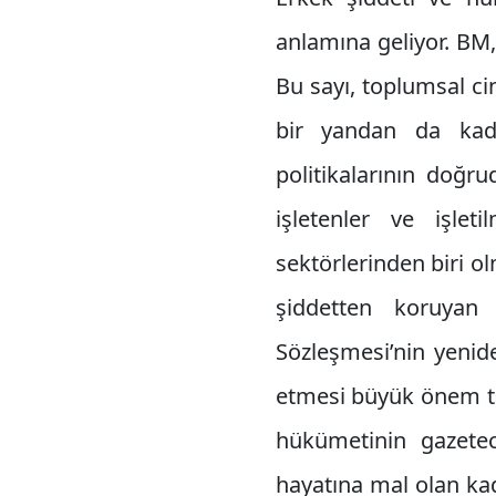
anlamına geliyor. BM,
Bu sayı, toplumsal ci
bir yandan da kadı
politikalarının doğr
işletenler ve işle
sektörlerinden biri o
şiddetten koruyan 
Sözleşmesi’nin yenid
etmesi büyük önem ta
hükümetinin gazetec
hayatına mal olan ka