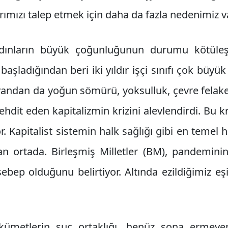
mızı talep etmek için daha da fazla nedenimiz va
dınların büyük çoğunluğunun durumu kötüle
ladığından beri iki yıldır işçi sınıfı çok büyük 
yandan da yoğun sömürü, yoksulluk, çevre felaket
hdit eden kapitalizmin krizini alevlendirdi. Bu kr
or. Kapitalist sistemin halk sağlığı gibi en temel h
 ortada. Birleşmiş Milletler (BM), pandemini
sebep olduğunu belirtiyor. Altında ezildiğimiz eşi
kümetlerin suç ortaklığı, henüz sona ermeye