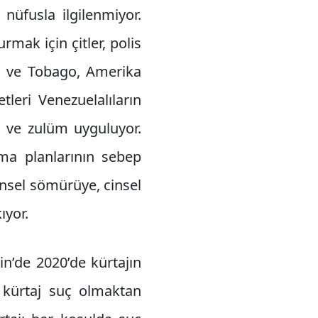
nüfusla ilgilenmiyor.
rmak için çitler, polis
ad ve Tobago, Amerika
leri Venezuelalıların
on ve zulüm uyguluyor.
ma planlarının sebep
insel sömürüye, cinsel
ıyor.
n’de 2020’de kürtajın
 kürtaj suç olmaktan