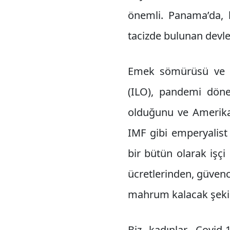
önemli. Panama’da, k
tacizde bulunan devlet
Emek sömürüsü ve ek
(ILO), pandemi döne
olduğunu ve Amerika k
IMF gibi emperyalist
bir bütün olarak işçi 
ücretlerinden, güvence
mahrum kalacak şekild
Biz kadınlar, Covid