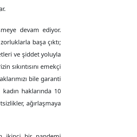
r.
şmeye devam ediyor.
zorluklarla başa çıktı;
leri ve şiddet yoluyla
izin sıkıntısını emekçi
aklarımızı bile garanti
n kadın haklarında 10
tsizlikler, ağırlaşmaya
n ikinci bir pandemi