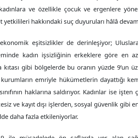
adınlara ve özellikle çocuk ve ergenlere yönel
 yetkilileri hakkındaki suç duyuruları hâlâ devam
onomik eşitsizlikler de derinleşiyor; Uluslar
minde kadın işsizliğinin erkeklere göre en a
ıtası gibi bölgelerde bu oranın yüzde 9’un üzeri
 kurumların emriyle hükümetlerin dayattığı keme
sınıfının haklarına saldırıyor. Kadınlar ise işten
siz ve kayıt dışı işlerden, sosyal güvenlik gibi 
e daha fazla etkileniyorlar.
-19 ile mücadelede ön saflarda yer alan sağ