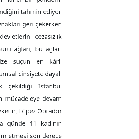
ndiğini tahmin ediyor.
ynakları geri çekerken
letlerin cezasızlık
ürü ağları, bu ağları
nize suçun en kârlı
umsal cinsiyete dayalı
 çekildiği İstanbul
izin mücadeleye devam
eketin, López Obrador
rda günde 11 kadının
vam etmesi son derece