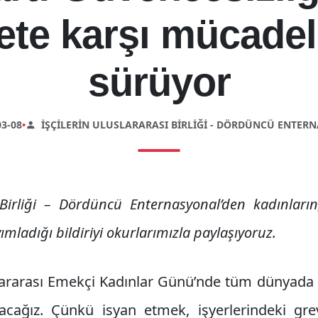
ete karşı mücade
sürüyor
3-08
•
İŞÇILERIN ULUSLARARASI BIRLIĞI - DÖRDÜNCÜ ENTER
ı Birliği – Dördüncü Enternasyonal’den kadınları
mladığı bildiriyi okurlarımızla paylaşıyoruz.
ararası Emekçi Kadınlar Günü’nde tüm dünyada 
acağız. Çünkü isyan etmek, işyerlerindeki gr