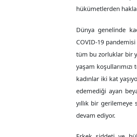
hükümetlerden hakları
Dünya genelinde ka
COVID-19 pandemisi baş
tüm bu zorluklar bir 
yaşam koşullarımızı te
kadınlar iki kat yaşıy
edemediği ayan beyan
yıllık bir gerilemeye 
devam ediyor.
Erkek şiddeti ve hü